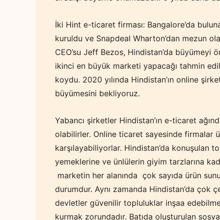
İki Hint e-ticaret firması: Bangalore’da bulu
kuruldu ve Snapdeal Wharton’dan mezun olan 
CEO’su Jeff Bezos, Hindistan’da büyümeyi ö
ikinci en büyük marketi yapacağı tahmin edi
koydu. 2020 yılında Hindistan’ın online şirke
büyümesini bekliyoruz.
Yabancı şirketler Hindistan’ın e-ticaret ağın
olabilirler. Online ticaret sayesinde firmalar ü
karşılayabiliyorlar. Hindistan’da konuşulan 
yemeklerine ve ünlülerin giyim tarzlarına ka
marketin her alanında çok sayıda ürün sunuyo
durumdur. Aynı zamanda Hindistan’da çok çeşi
devletler güvenilir topluluklar inşaa edebil
kurmak zorundadır. Batıda oluşturulan sosyal 