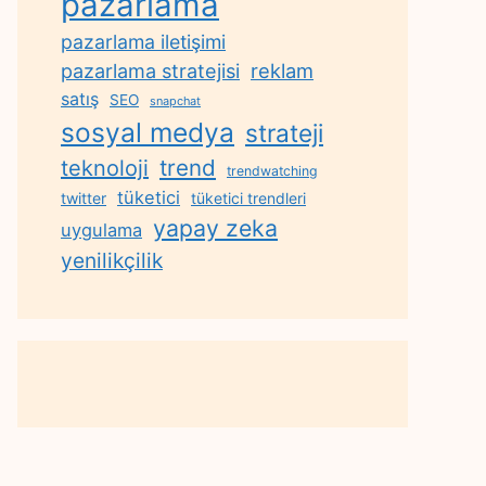
pazarlama
pazarlama iletişimi
reklam
pazarlama stratejisi
satış
SEO
snapchat
sosyal medya
strateji
trend
teknoloji
trendwatching
tüketici
twitter
tüketici trendleri
yapay zeka
uygulama
yenilikçilik