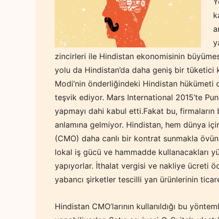
Y
k
a
y
zincirleri ile Hindistan ekonomisinin büyüme
yolu da Hindistan’da daha geniş bir tüketici
Modi’nin önderliğindeki Hindistan hükümeti d
teşvik ediyor. Mars International 2015’te Pun
yapmayı dahi kabul etti.Fakat bu, firmaların
anlamına gelmiyor. Hindistan, hem dünya için
(CMO) daha canlı bir kontrat sunmakla övünü
lokal iş gücü ve hammadde kullanacakları yüz
yapıyorlar. İthalat vergisi ve nakliye ücreti 
yabancı şirketler tescilli yan ürünlerinin tica
Hindistan CMO’larının kullanıldığı bu yöntem