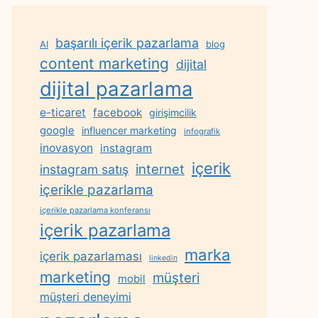
başarılı içerik pazarlama
AI
blog
content marketing
dijital
dijital pazarlama
e-ticaret
facebook
girişimcilik
google
influencer marketing
infografik
inovasyon
instagram
içerik
internet
instagram satış
içerikle pazarlama
içerikle pazarlama konferansı
içerik pazarlama
marka
içerik pazarlaması
linkedin
marketing
müşteri
mobil
müşteri deneyimi