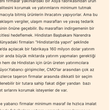
eni firmalar yakınlardaki bir Asya fabrikasından ürün
alitesini korumak ve yatırımlarını minimum tutmak
macıyla bitmiş ürünlerin ihracatını yapıyorlar. Ama bu
aklaşım vergiler, ulaşım masrafları ve yavaş tedarik
sinin önüne geçebilir.
Bu masrafları indirgemenin bir
 kitlesi hedeflemek. Hindistan Başbakanı Narendra
ünyadaki firmaları “Hindistan’da yapın” şeklinde
e’da açılacak bir fabrikaya 160 milyon dolar yatırım
 bir anda büyük miktarda yatırım yapmaları gerektiği
 hem de Hindistan için ürün üreten yatırımcılara
yor.Yabancı girişimciler, CMO’lar arasından çok az
lerce taşeron firmalar arasında dikkatli bir seçim
ödenebilir bir tutara sahip fakat diğer yandan bazı
ret sırlarını korumak isteyenler de var.
le yabancı firmalar minimum masraf ile hızlıca imalat