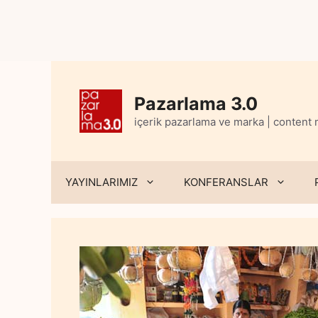
Skip
to
content
Pazarlama 3.0
içerik pazarlama ve marka | content
YAYINLARIMIZ
KONFERANSLAR