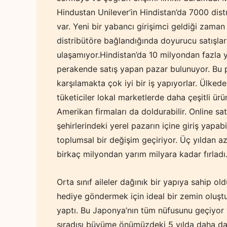
Hindustan Unilever’in Hindistan’da 7000 dist
var. Yeni bir yabancı girişimci geldiği zaman 
distribütöre bağlandığında doyurucu satışla
ulaşamıyor.
Hindistan’da 10 milyondan fazla y
perakende satış yapan pazar bulunuyor. Bu pa
karşılamakta çok iyi bir iş yapıyorlar. Ülke
tüketiciler lokal marketlerde daha çeşitli ür
Amerikan firmaları da doldurabilir. Online sat
şehirlerindeki yerel pazarın içine giriş yapab
toplumsal bir değişim geçiriyor. Üç yıldan az b
birkaç milyondan yarım milyara kadar fırladı
Orta sınıf aileler dağınık bir yapıya sahip old
hediye göndermek için ideal bir zemin oluştur
yaptı. Bu Japonya’nın tüm nüfusunu geçiyor
sıradışı büyüme önümüzdeki 5 yılda daha da