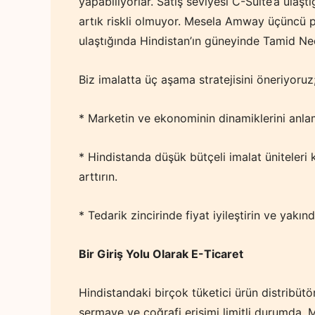
yapabiliyorlar. Satış seviyesi C-Suite’a ulaş
artık riskli olmuyor. Mesela Amway üçüncü part
ulaştığında Hindistan’ın güneyinde Tamid Ned
Biz imalatta üç aşama stratejisini öneriyoruz
* Marketin ve ekonominin dinamiklerini anlam
* Hindistanda düşük bütçeli imalat üniteleri k
arttırın.
* Tedarik zincirinde fiyat iyileştirin ve yakınd
Bir Giriş Yolu Olarak E-Ticaret
Hindistandaki birçok tüketici ürün distribütör
sermaye ve çoğrafi erişimi limitli durumda. 