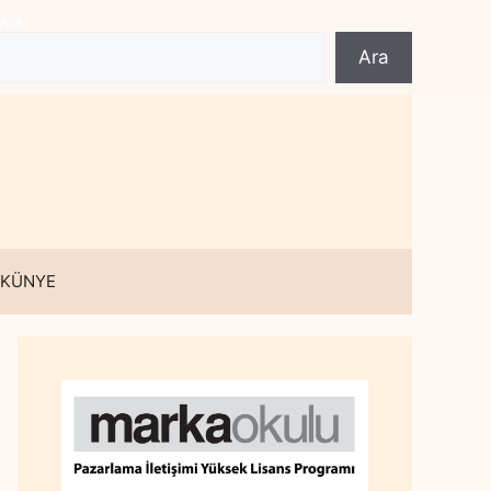
Ara
Ara
 KÜNYE