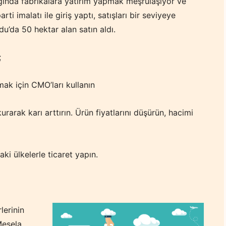
tığında fabrikalara yatırım yapmak meşrulaşıyor ve
i imalatı ile giriş yaptı, satışları bir seviyeye
u’da 50 hektar alan satın aldı.
;
ak için CMO’ları kullanın
urarak karı arttırın. Ürün fiyatlarını düşürün, hacimi
aki ülkelerle ticaret yapın.
lerinin
Mesela