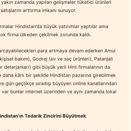
yakın zamanda yapılan gelişmeler tüketici ürünleri
satışlarını arttırma imkanı sunuyor.
rmalar Hindistan’da büyük yatırımlar yaptılar ama
çok firma ülkeden çekilmek zorunda kaldı.
ve harcayabilecekleri para artmaya devam ederken Amul
işisel bakım), Godrej (ev ve saç ürünleri), Patanjali
 deterjanları) gibi büyük yerli Hint firmalarının da
e daha kârlı bir şekilde Hindistan pazarına girebilmek
n ve gün geçtikçe sıradışı büyüyen online kanallarından
lu var bunlar internet üzerinden ve aynı zamanda lokal
indistan’ın Tedarik Zincirini Büyütmek