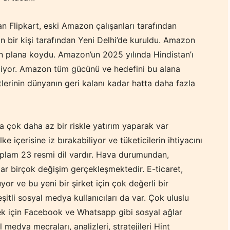
nan Flipkart, eski Amazon çalışanları tarafından
bir kişi tarafından Yeni Delhi’de kuruldu. Amazon
n plana koydu. Amazon’un 2025 yılında Hindistan’ı
liyor. Amazon tüm gücünü ve hedefini bu alana
tlerinin dünyanın geri kalanı kadar hatta daha fazla
da çok daha az bir riskle yatırım yaparak var
lke içerisine iz bırakabiliyor ve tüketicilerin ihtiyacını
toplam 23 resmi dil vardır. Hava durumundan,
dar birçok değişim gerçekleşmektedir. E-ticaret,
r ve bu yeni bir şirket için çok değerli bir
tli sosyal medya kullanıcıları da var. Çok uluslu
mek için Facebook ve Whatsapp gibi sosyal ağlar
medya mecraları, analizleri, stratejileri Hint