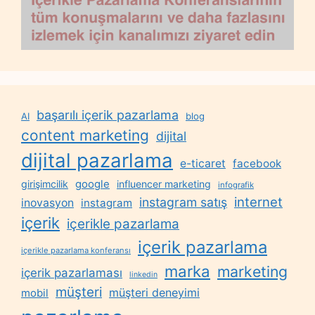
başarılı içerik pazarlama
AI
blog
content marketing
dijital
dijital pazarlama
e-ticaret
facebook
google
girişimcilik
influencer marketing
infografik
internet
instagram satış
inovasyon
instagram
içerik
içerikle pazarlama
içerik pazarlama
içerikle pazarlama konferansı
marka
marketing
içerik pazarlaması
linkedin
müşteri
müşteri deneyimi
mobil