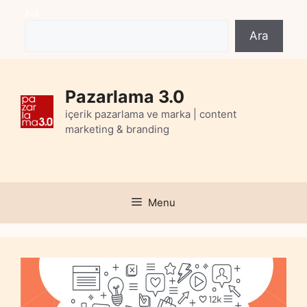
Skip
Ara
to
Ara
content
Pazarlama 3.0
içerik pazarlama ve marka | content
marketing & branding
Menu