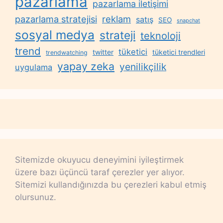
pazarlama
pazarlama iletişimi
reklam
pazarlama stratejisi
satış
SEO
snapchat
sosyal medya
strateji
teknoloji
trend
tüketici
twitter
tüketici trendleri
trendwatching
yapay zeka
yenilikçilik
uygulama
Sitemizde okuyucu deneyimini iyileştirmek
üzere bazı üçüncü taraf çerezler yer alıyor.
Sitemizi kullandığınızda bu çerezleri kabul etmiş
olursunuz.