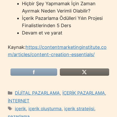
Hiçbir Şey Yapmamak İçin Zaman
Ayırmak Neden Verimli Olabilir?
İçerik Pazarlama Ödülleri Yılın Projesi
Finalistlerinden 5 Ders
Devam et ve yarat
Kaynak:
https://contentmarketinginstitute.co
m/articles/content-creation-essentials/
Categories
DİJİTAL PAZARLAMA
,
İÇERİK PAZARLAMA
,
İNTERNET
Tags
içerik
,
içerik oluşturma
,
içerik stratejisi
,
pazarlama