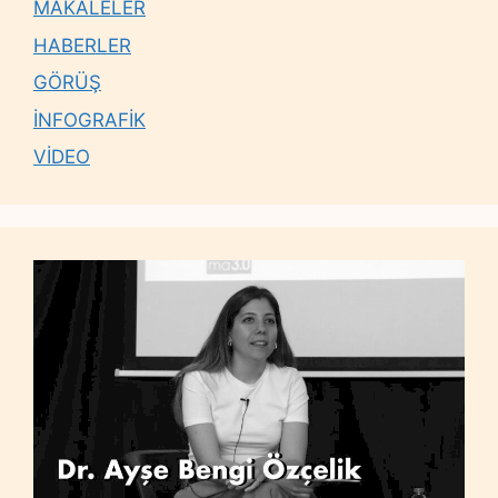
MAKALELER
HABERLER
GÖRÜŞ
İNFOGRAFİK
VİDEO