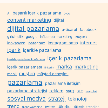
başarılı içerik pazarlama
AI
blog
content marketing
dijital
dijital pazarlama
e-ticaret
facebook
google
girişimcilik
influencer marketing
infografik
internet
instagram satış
inovasyon
instagram
içerik
içerikle pazarlama
içerik pazarlama
içerikle pazarlama konferansı
marka
marketing
içerik pazarlaması
linkedin
müşteri
müşteri deneyimi
mobil
pazarlama
pazarlama iletişimi
reklam
pazarlama stratejisi
satış
SEO
snapchat
sosyal medya
strateji
teknoloji
trend
tüketici
twitter
tüketici trendleri
trendwatching