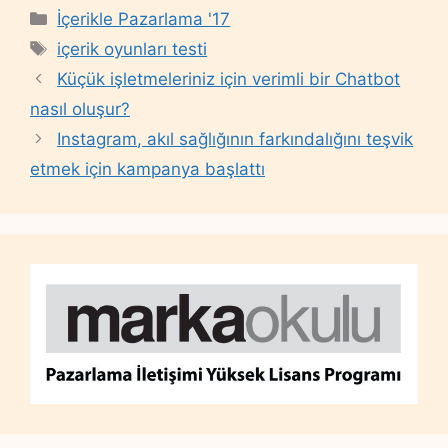
Categories
İçerikle Pazarlama '17
Tags
içerik oyunları testi
Küçük işletmeleriniz için verimli bir Chatbot
nasıl oluşur?
Instagram, akıl sağlığının farkındalığını teşvik
etmek için kampanya başlattı