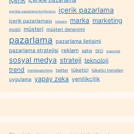
içerikle pazarlama
içerik pazarlama
içerikle pazarlama konferansı
marka
marketing
içerik pazarlaması
linkedin
müşteri
müşteri deneyimi
mobil
pazarlama
pazarlama iletişimi
reklam
pazarlama stratejisi
satış
SEO
snapchat
sosyal medya
strateji
teknoloji
trend
tüketici
twitter
tüketici trendleri
trendwatching
yapay zeka
yenilikçilik
uygulama