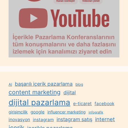
başarılı içerik pazarlama
AI
blog
content marketing
dijital
dijital pazarlama
e-ticaret
facebook
google
girişimcilik
influencer marketing
infografik
internet
instagram satış
inovasyon
instagram
içerik