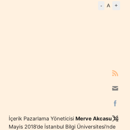
-
+
A
İçerik Pazarlama Yöneticisi
Merve Akcasu
14
Mayis 2018’de İstanbul Bilgi Üniversitesi’nde