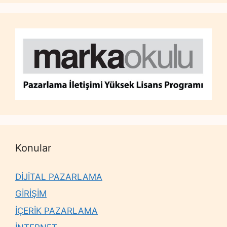
Konular
DİJİTAL PAZARLAMA
GİRİŞİM
İÇERİK PAZARLAMA