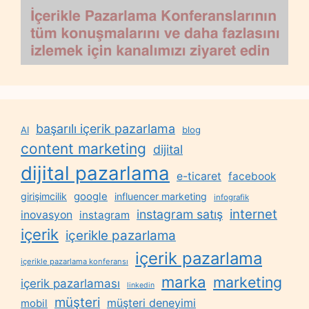
başarılı içerik pazarlama
AI
blog
content marketing
dijital
dijital pazarlama
e-ticaret
facebook
google
girişimcilik
influencer marketing
infografik
internet
instagram satış
inovasyon
instagram
içerik
içerikle pazarlama
içerik pazarlama
içerikle pazarlama konferansı
marka
marketing
içerik pazarlaması
linkedin
müşteri
müşteri deneyimi
mobil