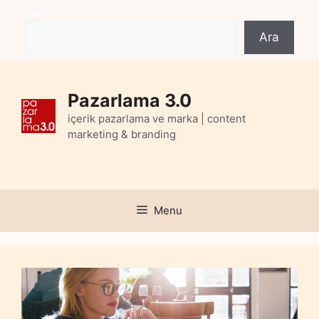
Skip
Ara
to
Ara
content
Pazarlama 3.0
içerik pazarlama ve marka | content
marketing & branding
Menu