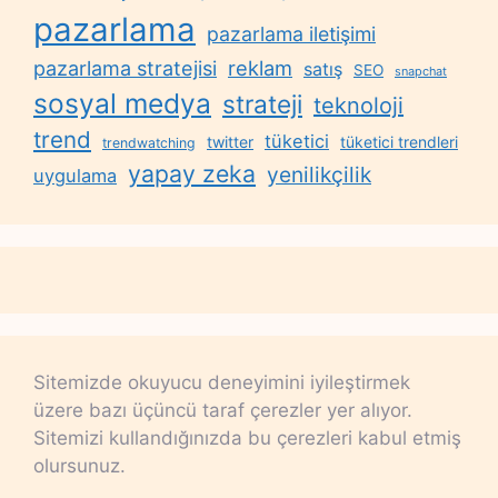
pazarlama
pazarlama iletişimi
reklam
pazarlama stratejisi
satış
SEO
snapchat
sosyal medya
strateji
teknoloji
trend
tüketici
twitter
tüketici trendleri
trendwatching
yapay zeka
yenilikçilik
uygulama
Sitemizde okuyucu deneyimini iyileştirmek
üzere bazı üçüncü taraf çerezler yer alıyor.
Sitemizi kullandığınızda bu çerezleri kabul etmiş
olursunuz.