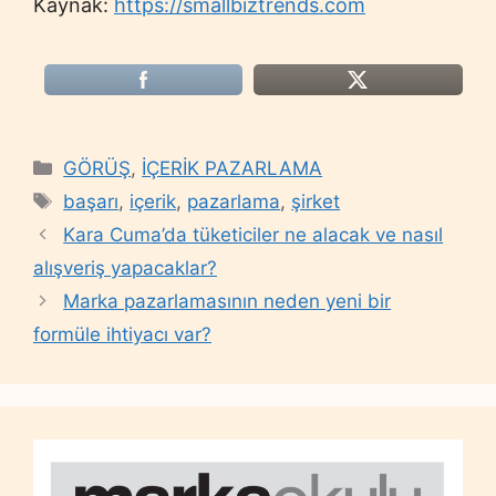
Kaynak:
https://smallbiztrends.com
Categories
GÖRÜŞ
,
İÇERİK PAZARLAMA
Tags
başarı
,
içerik
,
pazarlama
,
şirket
Kara Cuma’da tüketiciler ne alacak ve nasıl
alışveriş yapacaklar?
Marka pazarlamasının neden yeni bir
formüle ihtiyacı var?