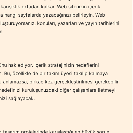
karışıklık ortadan kalkar. Web sitenizin içerik
ında hangi sayfalarda yazacağınızı belirleyin. Web
oluşturuyorsanız, konuları, yazarları ve yayın tarihlerini
n.
 hak ediyor. İçerik stratejinizin hedeflerini
n. Bu, özellikle de bir takım üyesi takılıp kalmaya
 anlamazsa, birkaç kez gerçekleştirilmesi gerekebilir.
 hedefinizi kuruluşunuzdaki diğer çalışanlara iletmeyi
nizi sağlayacak.
b tasarım projelerinde karşılaştığı en büyük sorun,