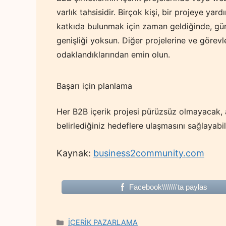
varlık tahsisidir. Birçok kişi, bir projeye ya
katkıda bulunmak için zaman geldiğinde, gün
genişliği yoksun. Diğer projelerine ve görevle
odaklandıklarından emin olun.
Başarı için planlama
Her B2B içerik projesi pürüzsüz olmayacak,
belirlediğiniz hedeflere ulaşmasını sağlayabili
Kaynak:
business2community.com
Facebook\\\\\\\'ta paylas
Categories
İÇERİK PAZARLAMA