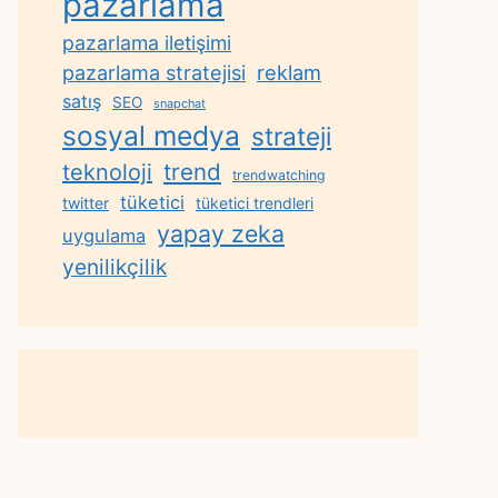
pazarlama
pazarlama iletişimi
reklam
pazarlama stratejisi
satış
SEO
snapchat
sosyal medya
strateji
trend
teknoloji
trendwatching
tüketici
twitter
tüketici trendleri
yapay zeka
uygulama
yenilikçilik