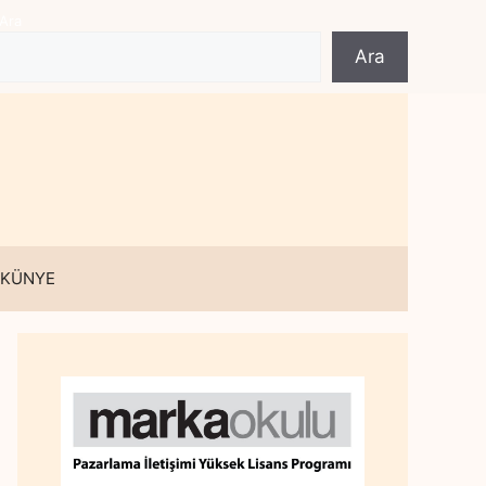
Ara
Ara
 KÜNYE