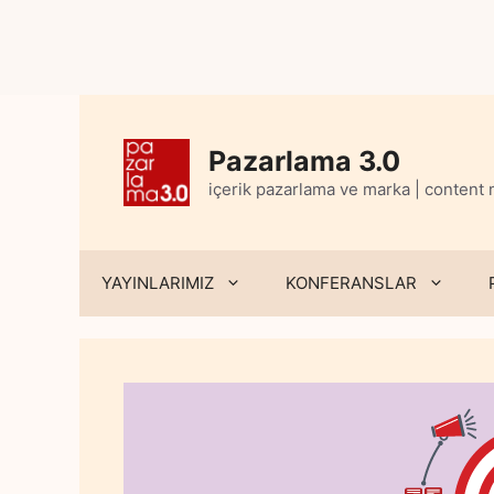
Skip
to
content
Pazarlama 3.0
içerik pazarlama ve marka | content
YAYINLARIMIZ
KONFERANSLAR