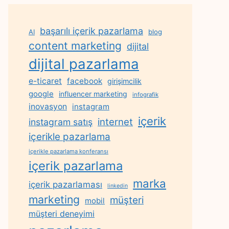
başarılı içerik pazarlama
AI
blog
content marketing
dijital
dijital pazarlama
e-ticaret
facebook
girişimcilik
google
influencer marketing
infografik
inovasyon
instagram
içerik
internet
instagram satış
içerikle pazarlama
içerikle pazarlama konferansı
içerik pazarlama
marka
içerik pazarlaması
linkedin
marketing
müşteri
mobil
müşteri deneyimi