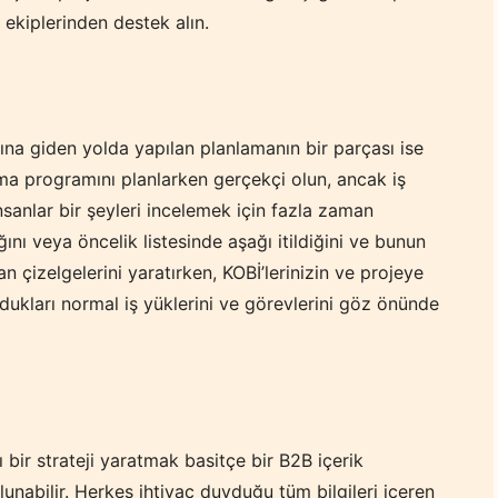
 ekiplerinden destek alın.
sına giden yolda yapılan planlamanın bir parçası ise
rma programını planlarken gerçekçi olun, ancak iş
anlar bir şeyleri incelemek için fazla zaman
ını veya öncelik listesinde aşağı itildiğini ve bunun
n çizelgelerini yaratırken, KOBİ’lerinizin ve projeye
ldukları normal iş yüklerini ve görevlerini göz önünde
lı bir strateji yaratmak basitçe bir B2B içerik
lunabilir. Herkes ihtiyaç duyduğu tüm bilgileri içeren