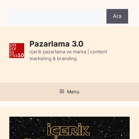
Skip
Ara
to
Ara
content
Pazarlama 3.0
içerik pazarlama ve marka | content
marketing & branding
Menu