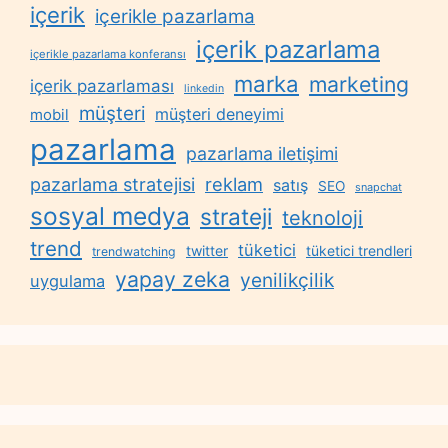
içerik
içerikle pazarlama
içerik pazarlama
içerikle pazarlama konferansı
marka
marketing
içerik pazarlaması
linkedin
müşteri
müşteri deneyimi
mobil
pazarlama
pazarlama iletişimi
reklam
pazarlama stratejisi
satış
SEO
snapchat
sosyal medya
strateji
teknoloji
trend
tüketici
twitter
tüketici trendleri
trendwatching
yapay zeka
yenilikçilik
uygulama