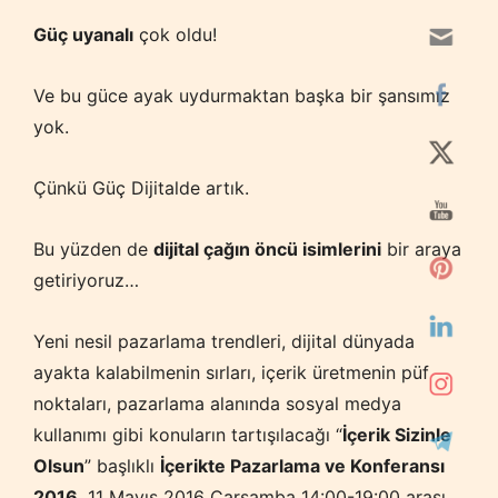
Güç uyanalı
çok oldu!
Ve bu güce ayak uydurmaktan başka bir şansımız
yok.
Çünkü Güç Dijitalde artık.
Bu yüzden de
dijital çağın öncü isimlerini
bir araya
getiriyoruz…
Yeni nesil pazarlama trendleri, dijital dünyada
ayakta kalabilmenin sırları, içerik üretmenin püf
noktaları, pazarlama alanında sosyal medya
kullanımı gibi konuların tartışılacağı “
İçerik Sizinle
Olsun
” başlıklı
İçerikte Pazarlama ve Konferansı
2016
, 11 Mayıs 2016 Çarşamba 14:00-19:00 arası