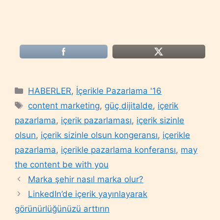
Categories
HABERLER
,
İçerikle Pazarlama '16
Tags
content marketing
,
güç dijitalde
,
içerik
pazarlama
,
içerik pazarlaması
,
içerik sizinle
olsun
,
içerik sizinle olsun kongeransı
,
içerikle
pazarlama
,
içerikle pazarlama konferansı
,
may
the content be with you
Marka şehir nasıl marka olur?
LinkedIn’de içerik yayınlayarak
görünürlüğünüzü arttırın