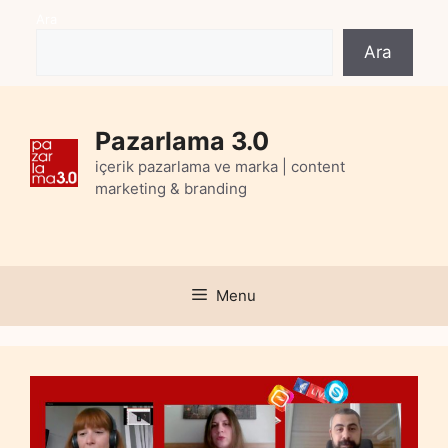
Skip
Ara
to
Ara
content
Pazarlama 3.0
içerik pazarlama ve marka | content
marketing & branding
Menu