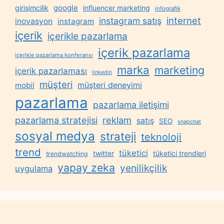
google
girişimcilik
influencer marketing
infografik
internet
instagram satış
inovasyon
instagram
içerik
içerikle pazarlama
içerik pazarlama
içerikle pazarlama konferansı
marka
marketing
içerik pazarlaması
linkedin
müşteri
müşteri deneyimi
mobil
pazarlama
pazarlama iletişimi
reklam
pazarlama stratejisi
satış
SEO
snapchat
sosyal medya
strateji
teknoloji
trend
tüketici
twitter
tüketici trendleri
trendwatching
yapay zeka
yenilikçilik
uygulama