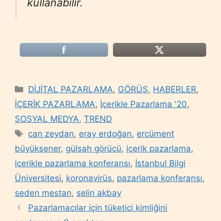
kullanabilir.
Categories
DİJİTAL PAZARLAMA
,
GÖRÜŞ
,
HABERLER
,
İÇERİK PAZARLAMA
,
İçerikle Pazarlama '20
,
SOSYAL MEDYA
,
TREND
Tags
can zeydan
,
eray erdoğan
,
ercüment
büyükşener
,
gülşah görücü
,
içerik pazarlama
,
içerikle pazarlama konferansı
,
İstanbul Bilgi
Üniversitesi
,
koronavirüs
,
pazarlama konferansı
,
seden mestan
,
selin akbay
Pazarlamacılar için tüketici kimliğini