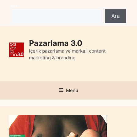
Skip
Ara
to
Ara
content
Pazarlama 3.0
içerik pazarlama ve marka | content
marketing & branding
Menu