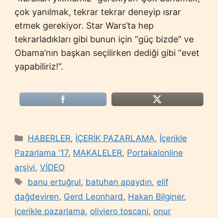
çok yanılmak, tekrar tekrar deneyip ısrar
etmek gerekiyor. Star Wars’ta hep
tekrarladıkları gibi bunun için “güç bizde” ve
Obama’nın başkan seçilirken dediği gibi “evet
yapabiliriz!”.
Categories
HABERLER
,
İÇERİK PAZARLAMA
,
İçerikle
Pazarlama '17
,
MAKALELER
,
Portakalonline
arşivi
,
VİDEO
Tags
banu ertuğrul
,
batuhan apaydın
,
elif
dağdeviren
,
Gerd Leonhard
,
Hakan Bilginer
,
içerikle pazarlama
,
oliviero toscani
,
onur