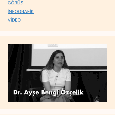
GÖRÜŞ
İNFOGRAFİK
VİDEO