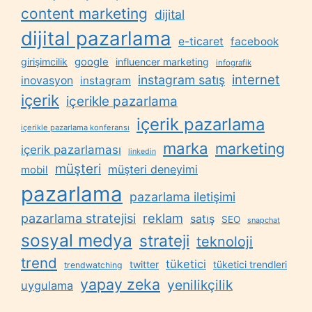
content marketing
dijital
dijital pazarlama
e-ticaret
facebook
google
girişimcilik
influencer marketing
infografik
internet
instagram satış
inovasyon
instagram
içerik
içerikle pazarlama
içerik pazarlama
içerikle pazarlama konferansı
marka
marketing
içerik pazarlaması
linkedin
müşteri
müşteri deneyimi
mobil
pazarlama
pazarlama iletişimi
reklam
pazarlama stratejisi
satış
SEO
snapchat
sosyal medya
strateji
teknoloji
trend
tüketici
twitter
tüketici trendleri
trendwatching
yapay zeka
yenilikçilik
uygulama