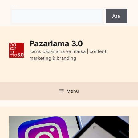
Skip
Ara
to
Ara
content
Pazarlama 3.0
içerik pazarlama ve marka | content
marketing & branding
Menu