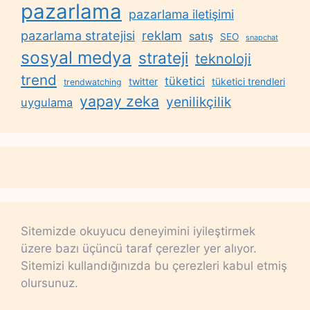
pazarlama
pazarlama iletişimi
reklam
pazarlama stratejisi
satış
SEO
snapchat
sosyal medya
strateji
teknoloji
trend
tüketici
twitter
tüketici trendleri
trendwatching
yapay zeka
yenilikçilik
uygulama
Sitemizde okuyucu deneyimini iyileştirmek
üzere bazı üçüncü taraf çerezler yer alıyor.
Sitemizi kullandığınızda bu çerezleri kabul etmiş
olursunuz.