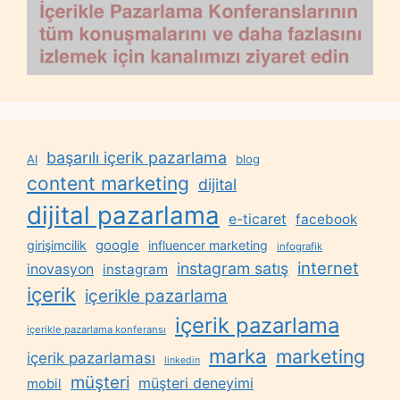
başarılı içerik pazarlama
AI
blog
content marketing
dijital
dijital pazarlama
e-ticaret
facebook
google
girişimcilik
influencer marketing
infografik
internet
instagram satış
inovasyon
instagram
içerik
içerikle pazarlama
içerik pazarlama
içerikle pazarlama konferansı
marka
marketing
içerik pazarlaması
linkedin
müşteri
müşteri deneyimi
mobil