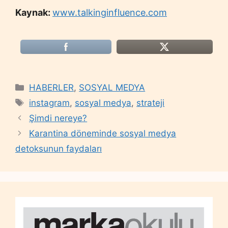
Kaynak:
www.talkinginfluence.com
Categories
HABERLER
,
SOSYAL MEDYA
Tags
instagram
,
sosyal medya
,
strateji
Şimdi nereye?
Karantina döneminde sosyal medya
detoksunun faydaları