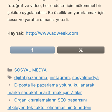
fotoğraf ve video, her endüstri için mükemmel bir
şekilde uygulanabilir. Bu özellikten yararlanmak için
cesur ve yaratıcı olmanız yeterli.
Kaynak:
http://www.adweek.com
Categories
SOSYAL MEDYA
Tags
dijital pazarlama
,
instagram
,
sosyalmedya
E-posta ile pazarlama yolunu kullanarak
marka sadakatini arttırmak için 7 fikir
Organik sıralamaların SEO başarısını
etkileyen tek faktör olmamasının 5 nedeni