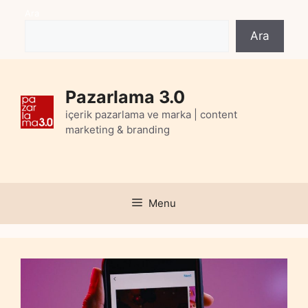
Skip
Ara
to
Ara
content
Pazarlama 3.0
içerik pazarlama ve marka | content
marketing & branding
Menu