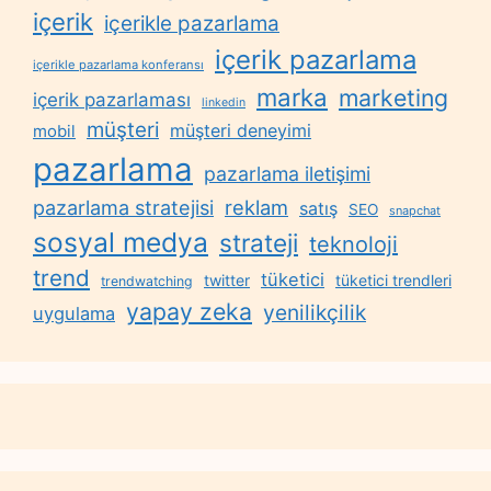
içerik
içerikle pazarlama
içerik pazarlama
içerikle pazarlama konferansı
marka
marketing
içerik pazarlaması
linkedin
müşteri
müşteri deneyimi
mobil
pazarlama
pazarlama iletişimi
reklam
pazarlama stratejisi
satış
SEO
snapchat
sosyal medya
strateji
teknoloji
trend
tüketici
twitter
tüketici trendleri
trendwatching
yapay zeka
yenilikçilik
uygulama