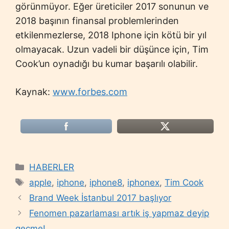
görünmüyor. Eğer üreticiler 2017 sonunun ve
2018 başının finansal problemlerinden
etkilenmezlerse, 2018 Iphone için kötü bir yıl
olmayacak. Uzun vadeli bir düşünce için, Tim
Cook’un oynadığı bu kumar başarılı olabilir.
Kaynak:
www.forbes.com
Categories
HABERLER
Tags
apple
,
iphone
,
iphone8
,
iphonex
,
Tim Cook
Brand Week İstanbul 2017 başlıyor
Fenomen pazarlaması artık iş yapmaz deyip
geçme!