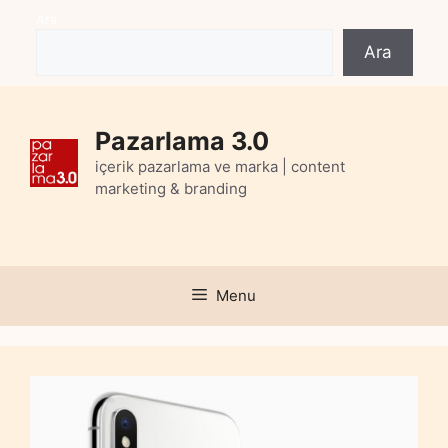
Skip
Ara
to
Ara
content
Pazarlama 3.0
içerik pazarlama ve marka | content
marketing & branding
Menu