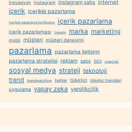
internet
instagram satış
inovasyon
instagram
içerik
içerikle pazarlama
içerik pazarlama
içerikle pazarlama konferansı
marka
marketing
içerik pazarlaması
linkedin
müşteri
müşteri deneyimi
mobil
pazarlama
pazarlama iletişimi
reklam
pazarlama stratejisi
satış
SEO
snapchat
sosyal medya
strateji
teknoloji
trend
tüketici
twitter
tüketici trendleri
trendwatching
yapay zeka
yenilikçilik
uygulama