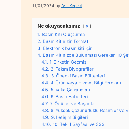
11/01/2024
by
Aslı Keçeci
Ne okuyacaksınız
X
1.
Basın Kiti Oluşturma
2.
Basın Kitinizin Formatı
3.
Elektronik basın kiti için
4.
Basın Kitinizde Bulunması Gereken 10 Şe
4.1.
1. Şirketin Geçmişi
4.2.
2. Takım Biyografileri
4.3.
3. Önemli Basın Bültenleri
4.4.
4. Ürün veya Hizmet Bilgi Formları
4.5.
5. Vaka Çalışmaları
4.6.
6. Basın Haberleri
4.7.
7. Ödüller ve Başarılar
4.8.
8. Yüksek Çözünürlüklü Resimler ve V
4.9.
9. İletişim Bilgileri
4.10.
10. Teklif Sayfası ve SSS