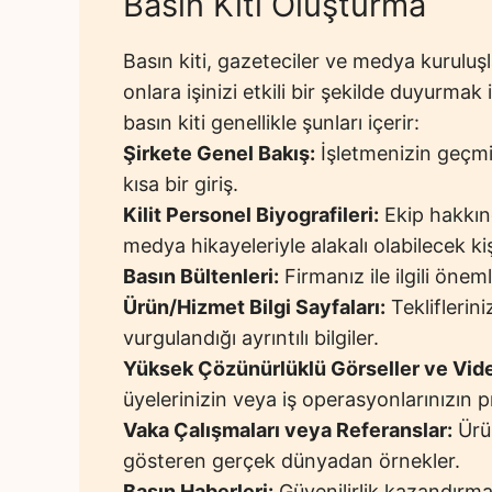
Basın Kiti Oluşturma
Basın kiti, gazeteciler ve medya kuruluş
onlara işinizi etkili bir şekilde duyurmak i
basın kiti genellikle şunları içerir:
Şirkete Genel Bakış:
İşletmenizin geçmiş
kısa bir giriş.
Kilit Personel Biyografileri:
Ekip hakkında
medya hikayeleriyle alakalı olabilecek kiş
Basın Bültenleri:
Firmanız ile ilgili önem
Ürün/Hizmet Bilgi Sayfaları:
Tekliflerini
vurgulandığı ayrıntılı bilgiler.
Yüksek Çözünürlüklü Görseller ve Vide
üyelerinizin veya iş operasyonlarınızın p
Vaka Çalışmaları veya Referanslar:
Ürün
gösteren gerçek dünyadan örnekler.
Basın Haberleri:
Güvenilirlik kazandırma