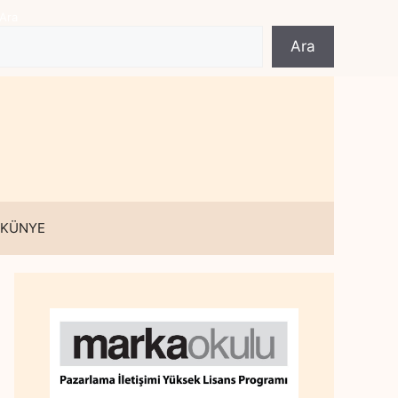
Ara
Ara
 KÜNYE