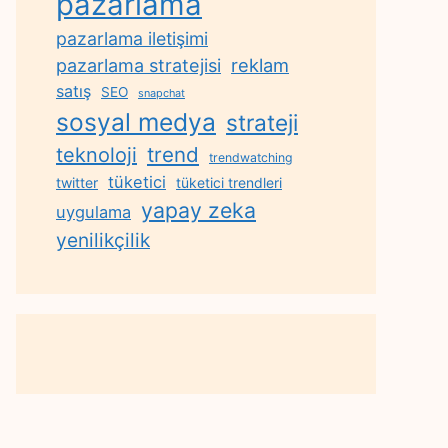
pazarlama
pazarlama iletişimi
reklam
pazarlama stratejisi
satış
SEO
snapchat
sosyal medya
strateji
trend
teknoloji
trendwatching
tüketici
twitter
tüketici trendleri
yapay zeka
uygulama
yenilikçilik