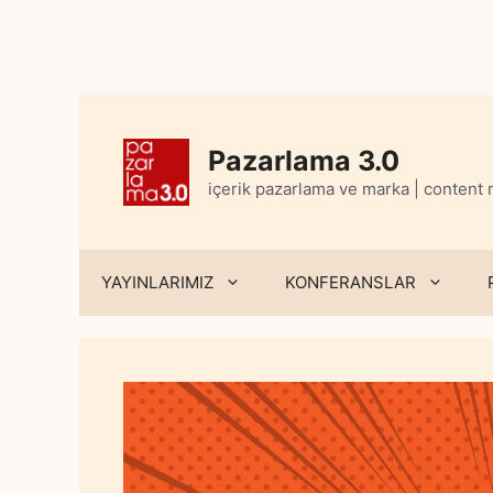
Skip
to
content
Pazarlama 3.0
içerik pazarlama ve marka | content
YAYINLARIMIZ
KONFERANSLAR