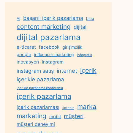
başarılı içerik pazarlama
AI
blog
content marketing
dijital
dijital pazarlama
e-ticaret
facebook
girişimcilik
google
influencer marketing
infografik
inovasyon
instagram
içerik
internet
instagram satış
içerikle pazarlama
içerikle pazarlama konferansı
içerik pazarlama
marka
içerik pazarlaması
linkedin
marketing
müşteri
mobil
müşteri deneyimi