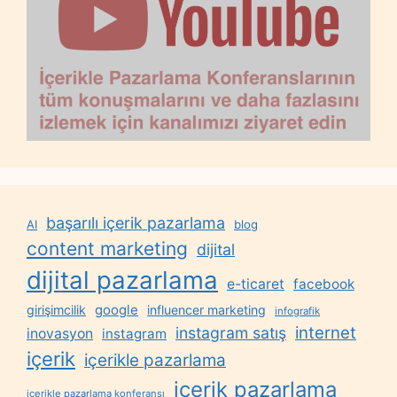
başarılı içerik pazarlama
AI
blog
content marketing
dijital
dijital pazarlama
e-ticaret
facebook
google
girişimcilik
influencer marketing
infografik
internet
instagram satış
inovasyon
instagram
içerik
içerikle pazarlama
içerik pazarlama
içerikle pazarlama konferansı