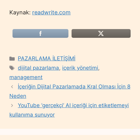
Kaynak:
readwrite.com
Categories
PAZARLAMA İLETİŞİMİ
Tags
dijital pazarlama
,
içerik yönetimi
,
management
İçeriğin Dijital Pazarlamada Kral Olması İçin 8
Neden
YouTube ‘gerçekçi’ AI içeriği için etiketlemeyi
kullanıma sunuyor