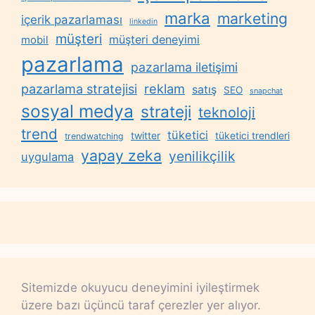
marka
marketing
içerik pazarlaması
linkedin
müşteri
müşteri deneyimi
mobil
pazarlama
pazarlama iletişimi
reklam
pazarlama stratejisi
satış
SEO
snapchat
sosyal medya
strateji
teknoloji
trend
tüketici
twitter
tüketici trendleri
trendwatching
yapay zeka
yenilikçilik
uygulama
Sitemizde okuyucu deneyimini iyileştirmek
üzere bazı üçüncü taraf çerezler yer alıyor.