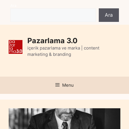
Skip
Ara
to
Ara
content
Pazarlama 3.0
içerik pazarlama ve marka | content
marketing & branding
Menu