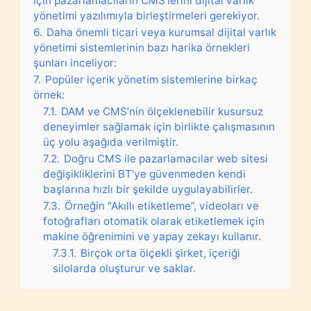
için pazarlamacıların CMS’lerini dijital varlık
yönetimi yazılımıyla birleştirmeleri gerekiyor.
6.
Daha önemli ticari veya kurumsal dijital varlık
yönetimi sistemlerinin bazı harika örnekleri
şunları inceliyor:
7.
Popüler içerik yönetim sistemlerine birkaç
örnek:
7.1.
DAM ve CMS’nin ölçeklenebilir kusursuz
deneyimler sağlamak için birlikte çalışmasının
üç yolu aşağıda verilmiştir.
7.2.
Doğru CMS ile pazarlamacılar web sitesi
değişikliklerini BT’ye güvenmeden kendi
başlarına hızlı bir şekilde uygulayabilirler.
7.3.
Örneğin “Akıllı etiketleme”, videoları ve
fotoğrafları otomatik olarak etiketlemek için
makine öğrenimini ve yapay zekayı kullanır.
7.3.1.
Birçok orta ölçekli şirket, içeriği
silolarda oluşturur ve saklar.