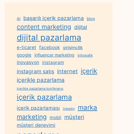
başarılı içerik pazarlama
AI
blog
content marketing
dijital
dijital pazarlama
e-ticaret
facebook
girişimcilik
google
influencer marketing
infografik
inovasyon
instagram
içerik
internet
instagram satış
içerikle pazarlama
içerikle pazarlama konferansı
içerik pazarlama
marka
içerik pazarlaması
linkedin
marketing
müşteri
mobil
müşteri deneyimi