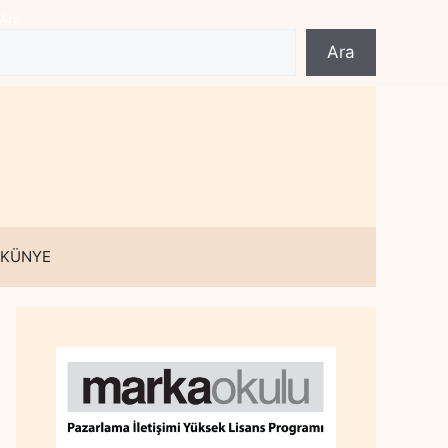
Ara
Ara
 KÜNYE