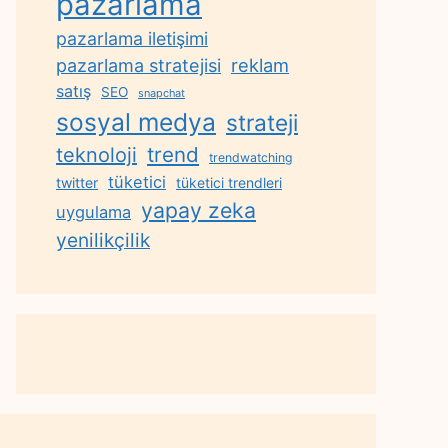
pazarlama
pazarlama iletişimi
reklam
pazarlama stratejisi
satış
SEO
snapchat
sosyal medya
strateji
trend
teknoloji
trendwatching
tüketici
twitter
tüketici trendleri
yapay zeka
uygulama
yenilikçilik