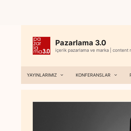
Skip
to
content
Pazarlama 3.0
içerik pazarlama ve marka | content
YAYINLARIMIZ
KONFERANSLAR