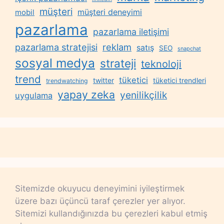
müşteri
müşteri deneyimi
mobil
pazarlama
pazarlama iletişimi
reklam
pazarlama stratejisi
satış
SEO
snapchat
sosyal medya
strateji
teknoloji
trend
tüketici
twitter
tüketici trendleri
trendwatching
yapay zeka
yenilikçilik
uygulama
Sitemizde okuyucu deneyimini iyileştirmek
üzere bazı üçüncü taraf çerezler yer alıyor.
Sitemizi kullandığınızda bu çerezleri kabul etmiş