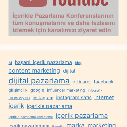
başarılı içerik pazarlama
AI
blog
content marketing
dijital
dijital pazarlama
e-ticaret
facebook
google
girişimcilik
influencer marketing
infografik
internet
instagram satış
inovasyon
instagram
içerik
içerikle pazarlama
içerik pazarlama
içerikle pazarlama konferansı
marka
marketing
içerik pazarlaması
linkedin