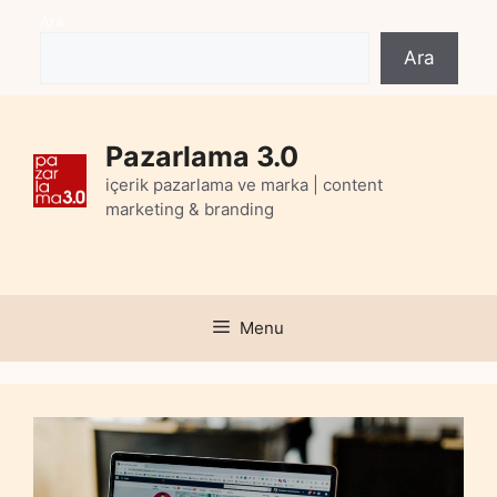
Skip
Ara
to
Ara
content
Pazarlama 3.0
içerik pazarlama ve marka | content
marketing & branding
Menu