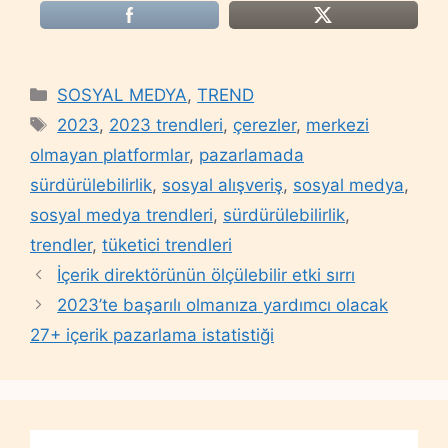
Categories
SOSYAL MEDYA
,
TREND
Tags
2023
,
2023 trendleri
,
çerezler
,
merkezi
olmayan platformlar
,
pazarlamada
sürdürülebilirlik
,
sosyal alışveriş
,
sosyal medya
,
sosyal medya trendleri
,
sürdürülebilirlik
,
trendler
,
tüketici trendleri
İçerik direktörünün ölçülebilir etki sırrı
2023’te başarılı olmanıza yardımcı olacak
27+ içerik pazarlama istatistiği