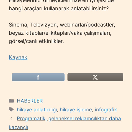
Hikâyelerinizi dinleyicilerinize en iyi şekilde
hangi araçları kullanarak anlatabilirsiniz?
Sinema, Televizyon, webinarlar/podcastler,
beyaz kitaplar/e-kitaplar/vaka çalışmaları,
görsel/canlı etkinlikler.
Kaynak
Categories
HABERLER
Tags
hikaye anlatıcılığı
,
hikaye işleme
,
infografik
Programatik, geleneksel reklamcılıktan daha
kazançlı