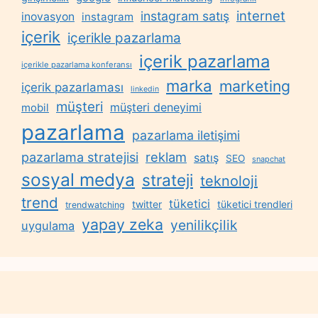
internet
instagram satış
inovasyon
instagram
içerik
içerikle pazarlama
içerik pazarlama
içerikle pazarlama konferansı
marka
marketing
içerik pazarlaması
linkedin
müşteri
müşteri deneyimi
mobil
pazarlama
pazarlama iletişimi
reklam
pazarlama stratejisi
satış
SEO
snapchat
sosyal medya
strateji
teknoloji
trend
tüketici
twitter
tüketici trendleri
trendwatching
yapay zeka
yenilikçilik
uygulama