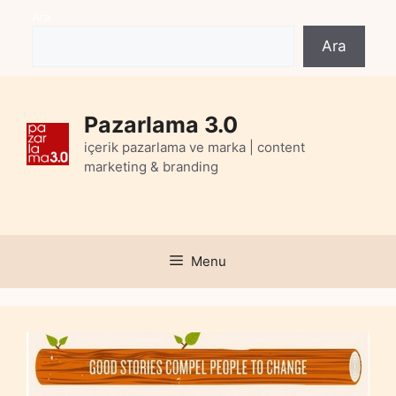
Skip
Ara
to
Ara
content
Pazarlama 3.0
içerik pazarlama ve marka | content
marketing & branding
Menu