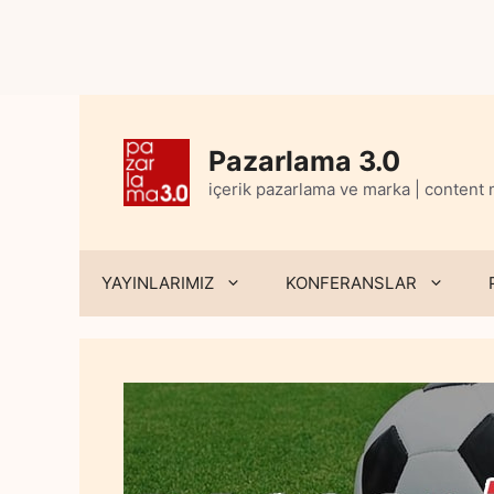
Skip
to
content
Pazarlama 3.0
içerik pazarlama ve marka | content
YAYINLARIMIZ
KONFERANSLAR