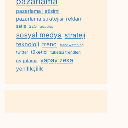
pazarlama
pazarlama iletişimi
reklam
pazarlama stratejisi
satış
SEO
snapchat
sosyal medya
strateji
trend
teknoloji
trendwatching
tüketici
twitter
tüketici trendleri
yapay zeka
uygulama
yenilikçilik