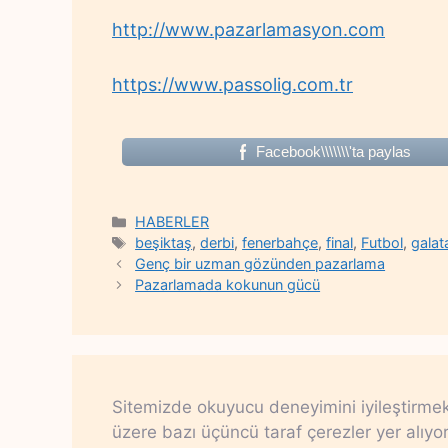
http://www.pazarlamasyon.com
https://www.passolig.com.tr
Facebook\\\\\\\'ta paylas
Categories
HABERLER
Tags
beşiktaş
,
derbi
,
fenerbahçe
,
final
,
Futbol
,
galat
Genç bir uzman gözünden pazarlama
Pazarlamada kokunun gücü
Sitemizde okuyucu deneyimini iyileştirme
üzere bazı üçüncü taraf çerezler yer alıyor