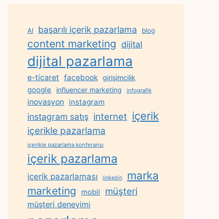
başarılı içerik pazarlama
AI
blog
content marketing
dijital
dijital pazarlama
e-ticaret
facebook
girişimcilik
google
influencer marketing
infografik
inovasyon
instagram
içerik
internet
instagram satış
içerikle pazarlama
içerikle pazarlama konferansı
içerik pazarlama
marka
içerik pazarlaması
linkedin
marketing
müşteri
mobil
müşteri deneyimi