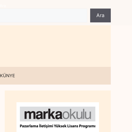
Ara
Ara
 KÜNYE