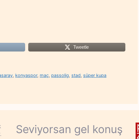
Tweetle
asaray
,
konyaspor
,
maç
,
passolig
,
stad
,
süper kupa
Seviyorsan gel konuş
k
.