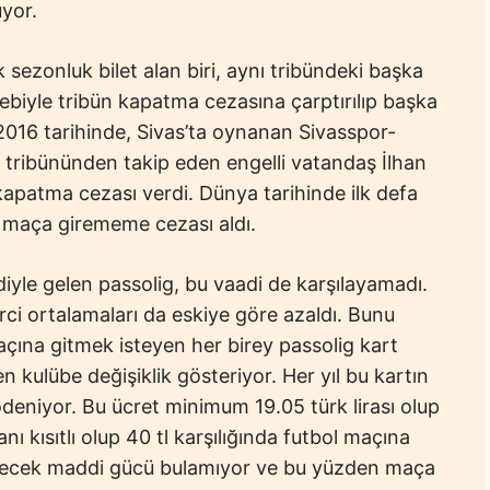
uyor.
 sezonluk bilet alan biri, aynı tribündeki başka
ebiyle tribün kapatma cezasına çarptırılıp başka
 2016 tarihinde, Sivas’ta oynanan Sivasspor-
ribününden takip eden engelli vatandaş İlhan
apatma cezası verdi. Dünya tarihinde ilk defa
ki maça girememe cezası aldı.
iyle gelen passolig, bu vaadi de karşılayamadı.
rci ortalamaları da eskiye göre azaldı. Bunu
 maçına gitmek isteyen her birey passolig kart
 kulübe değişiklik gösteriyor. Her yıl bu kartın
ödeniyor. Bu ücret minimum 19.05 türk lirası olup
ı kısıtlı olup 40 tl karşılığında futbol maçına
eyecek maddi gücü bulamıyor ve bu yüzden maça