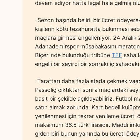
devam ediyor hatta legal hale gelmiş ol
-Sezon başında belirli bir ücret ödeyerek
kişilerin kötü tezahüratta bulunması seb
maçlara girmesi engelleniyor. 24 Aralık
Adanademirspor müsabakasını maraton t
Biçer’inde bulunduğu tribüne
TFF
saha k
engelli bir seyirci bir sonraki iç sahada
-Taraftarı daha fazla stada çekmek vaad
Passolig çıktıktan sonra maçlardaki seyi
basit bir şekilde açıklayabiliriz. Futbol
satın almak zorunda. Kart bedeli kulüpten
yenilenmesi için tekrar yenileme ücreti 
maksimum 36.5 türk lirasıdır. Maddi imkan
giden biri bunun yanında bu ücreti öd