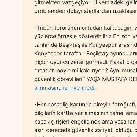
gitmekten vazgeçiyor. Ülkemizdeki geli
problemden dolayı stadlardan uzaklaşan i
-Tribün terörünün ortadan kalkacağını v
yüzlerce örnekle gösterebiliriz.En son 
tarihinde Beşiktaş ile Konyaspor arası
Konyaspor taraftarı Beşiktaş oyuncularını
hiçbir oyuncu zarar görmedi. Fakat o çak
ortadan böyle mi kaldırıyor ? Aynı müs
güvenlik görevlileri ‘ YAŞA MUSTAFA K
alınmasına izin vermedi.
-Her passolig kartında bireyin fotoğrafı, 
bilgilerin kartta yer almasının temel am
kaçak girişleri engellemek ama yaşanan 
aşırı derecede güvenlik zafiyeti olduğu 