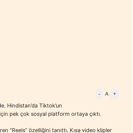
-
+
A
de. Hindistan’da
Tiktok’un
için pek çok sosyal platform ortaya çıktı.
en “Reels” özelliğini tanıttı. Kısa video klipler