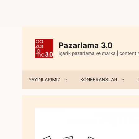
Skip
to
content
Pazarlama 3.0
içerik pazarlama ve marka | content
YAYINLARIMIZ
KONFERANSLAR