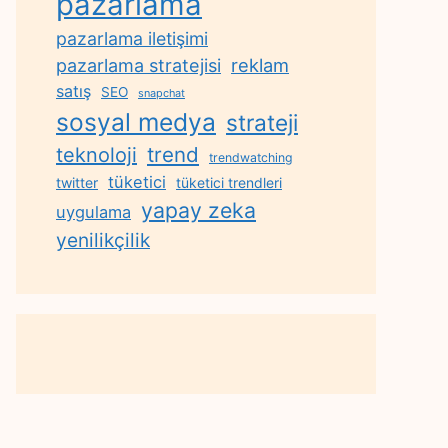
pazarlama
pazarlama iletişimi
reklam
pazarlama stratejisi
satış
SEO
snapchat
sosyal medya
strateji
trend
teknoloji
trendwatching
tüketici
twitter
tüketici trendleri
yapay zeka
uygulama
yenilikçilik