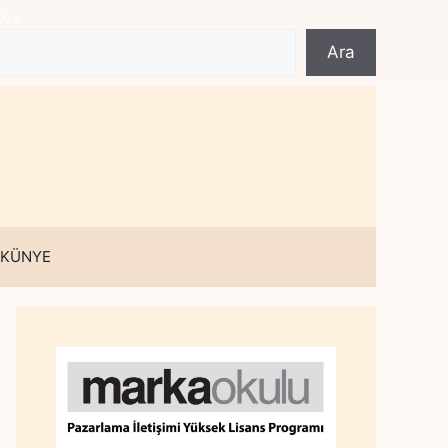
Ara
Ara
 KÜNYE