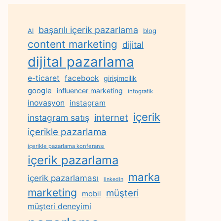
başarılı içerik pazarlama
AI
blog
content marketing
dijital
dijital pazarlama
e-ticaret
facebook
girişimcilik
google
influencer marketing
infografik
inovasyon
instagram
içerik
internet
instagram satış
içerikle pazarlama
içerikle pazarlama konferansı
içerik pazarlama
marka
içerik pazarlaması
linkedin
marketing
müşteri
mobil
müşteri deneyimi