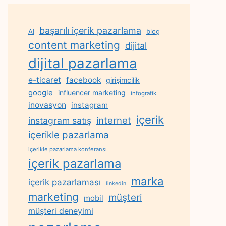
başarılı içerik pazarlama
AI
blog
content marketing
dijital
dijital pazarlama
e-ticaret
facebook
girişimcilik
google
influencer marketing
infografik
inovasyon
instagram
içerik
internet
instagram satış
içerikle pazarlama
içerikle pazarlama konferansı
içerik pazarlama
marka
içerik pazarlaması
linkedin
marketing
müşteri
mobil
müşteri deneyimi