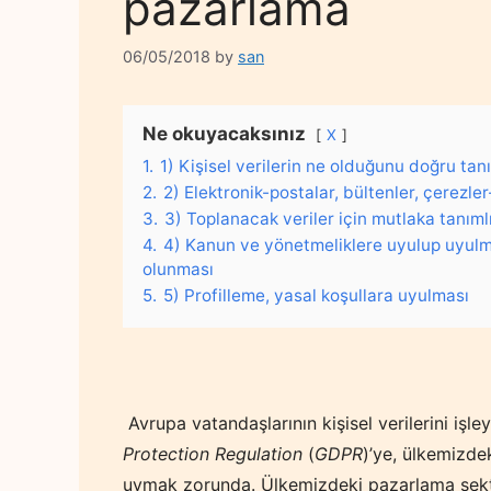
pazarlama
06/05/2018
by
san
Ne okuyacaksınız
X
1.
1) Kişisel verilerin ne olduğunu doğru ta
2.
2) Elektronik-postalar, bültenler, çerezler
3.
3) Toplanacak veriler için mutlaka tanıml
4.
4) Kanun ve yönetmeliklere uyulup uyulm
olunması
5.
5) Profilleme, yasal koşullara uyulması
Avrupa vatandaşlarının kişisel verilerini işl
Protection Regulation
(
GDPR
)’ye, ülkemizde
uymak zorunda. Ülkemizdeki pazarlama sekt