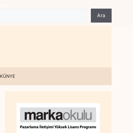
Ara
Ara
 KÜNYE