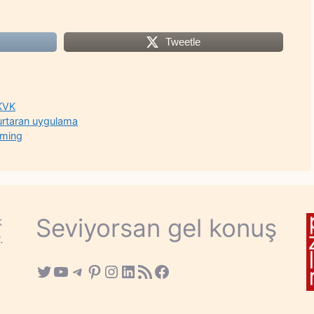
Tweetle
KVK
kurtaran uygulama
aming
Seviyorsan gel konuş
k
.
Twitter
YouTube
Telegram
Pinterest
Instagram
LinkedIn
RSS Feed
Facebook