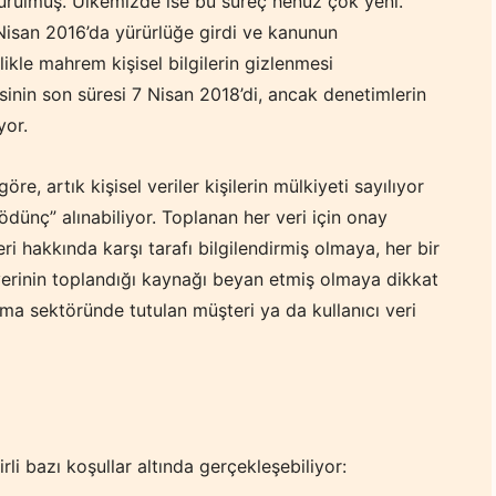
urulmuş. Ülkemizde ise bu süreç henüz çok yeni.
 Nisan 2016’da yürürlüğe girdi ve kanunun
likle mahrem kişisel bilgilerin gizlenmesi
inin son süresi 7 Nisan 2018’di, ancak denetimlerin
yor.
e, artık kişisel veriler kişilerin mülkiyeti sayılıyor
“ödünç” alınabiliyor. Toplanan her veri için onay
ri hakkında karşı tarafı bilgilendirmiş olmaya, her bir
verinin toplandığı kaynağı beyan etmiş olmaya dikkat
ama sektöründe tutulan müşteri ya da kullanıcı veri
li bazı koşullar altında gerçekleşebiliyor: