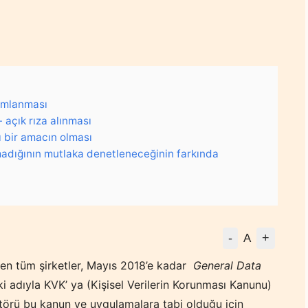
nımlanması
- açık rıza alınması
ı bir amacın olması
adığının mutlaka denetleneceğinin farkında
-
+
A
eyen tüm şirketler, Mayıs 2018’e kadar
General Data
ki adıyla KVK’ ya (Kişisel Verilerin Korunması Kanunu)
örü bu kanun ve uygulamalara tabi olduğu için