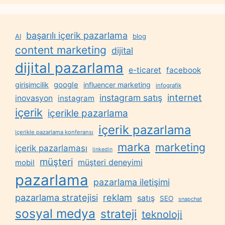
başarılı içerik pazarlama
AI
blog
content marketing
dijital
dijital pazarlama
e-ticaret
facebook
google
girişimcilik
influencer marketing
infografik
internet
instagram satış
inovasyon
instagram
içerik
içerikle pazarlama
içerik pazarlama
içerikle pazarlama konferansı
marka
marketing
içerik pazarlaması
linkedin
müşteri
müşteri deneyimi
mobil
pazarlama
pazarlama iletişimi
reklam
pazarlama stratejisi
satış
SEO
snapchat
sosyal medya
strateji
teknoloji