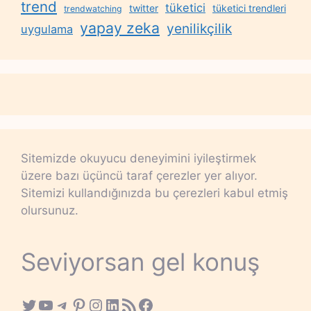
trend
tüketici
twitter
tüketici trendleri
trendwatching
yapay zeka
yenilikçilik
uygulama
Sitemizde okuyucu deneyimini iyileştirmek
üzere bazı üçüncü taraf çerezler yer alıyor.
Sitemizi kullandığınızda bu çerezleri kabul etmiş
olursunuz.
Seviyorsan gel konuş
Twitter
YouTube
Telegram
Pinterest
Instagram
LinkedIn
RSS Feed
Facebook