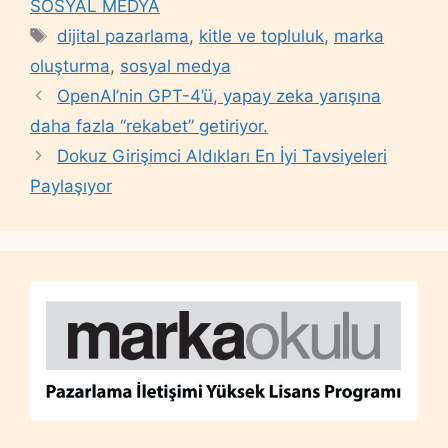
SOSYAL MEDYA
Tags
dijital pazarlama
,
kitle ve topluluk
,
marka
oluşturma
,
sosyal medya
OpenAI’nin GPT-4’ü, yapay zeka yarışına
daha fazla “rekabet” getiriyor.
Dokuz Girişimci Aldıkları En İyi Tavsiyeleri
Paylaşıyor