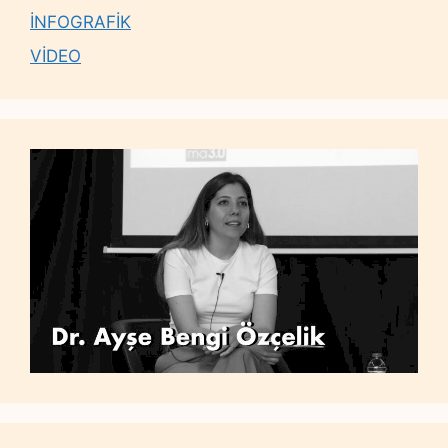
İNFOGRAFİK
VİDEO