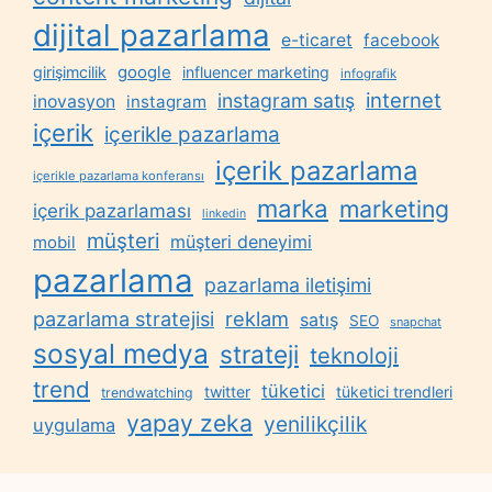
dijital pazarlama
e-ticaret
facebook
google
girişimcilik
influencer marketing
infografik
internet
instagram satış
inovasyon
instagram
içerik
içerikle pazarlama
içerik pazarlama
içerikle pazarlama konferansı
marka
marketing
içerik pazarlaması
linkedin
müşteri
müşteri deneyimi
mobil
pazarlama
pazarlama iletişimi
reklam
pazarlama stratejisi
satış
SEO
snapchat
sosyal medya
strateji
teknoloji
trend
tüketici
twitter
tüketici trendleri
trendwatching
yapay zeka
yenilikçilik
uygulama