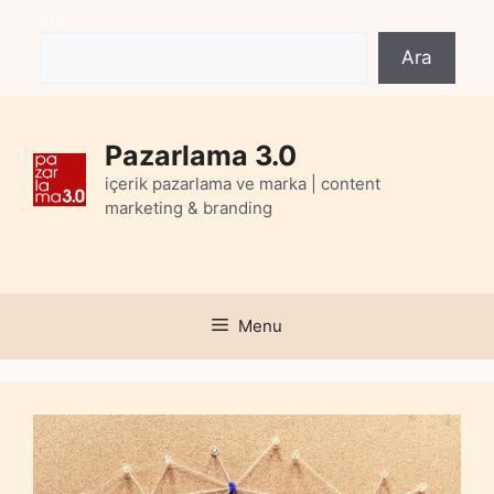
Skip
Ara
to
Ara
content
Pazarlama 3.0
içerik pazarlama ve marka | content
marketing & branding
Menu