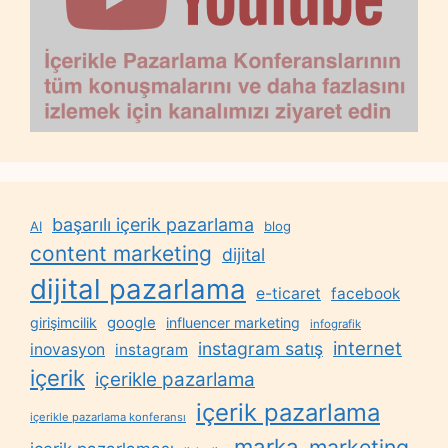
başarılı içerik pazarlama
AI
blog
content marketing
dijital
dijital pazarlama
e-ticaret
facebook
google
girişimcilik
influencer marketing
infografik
internet
instagram satış
inovasyon
instagram
içerik
içerikle pazarlama
içerik pazarlama
içerikle pazarlama konferansı
marka
marketing