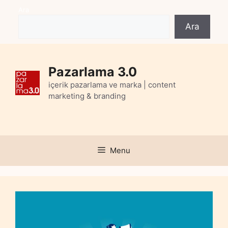
Skip
Ara
to
Ara
content
Pazarlama 3.0
içerik pazarlama ve marka | content
marketing & branding
Menu