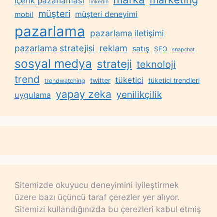
içerik pazarlaması
linkedin
müşteri
müşteri deneyimi
mobil
pazarlama
pazarlama iletişimi
reklam
pazarlama stratejisi
satış
SEO
snapchat
sosyal medya
strateji
teknoloji
trend
tüketici
twitter
tüketici trendleri
trendwatching
yapay zeka
yenilikçilik
uygulama
Sitemizde okuyucu deneyimini iyileştirmek
üzere bazı üçüncü taraf çerezler yer alıyor.
Sitemizi kullandığınızda bu çerezleri kabul etmiş