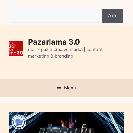
Skip
Ara
to
Ara
content
Pazarlama 3.0
içerik pazarlama ve marka | content
marketing & branding
Menu