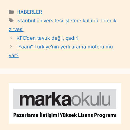
Categories
HABERLER
Tags
istanbul üniversitesi işletme kulübü
,
liderlik
zirvesi
KFC’den tavuk değil, çadır!
‘’Yaani’’ Türkiye’nin yerli arama motoru mu
var?