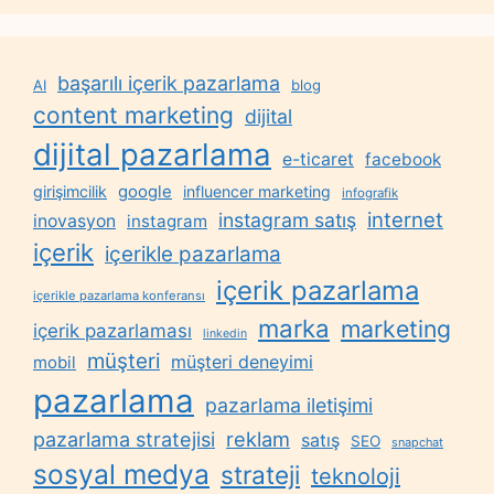
başarılı içerik pazarlama
AI
blog
content marketing
dijital
dijital pazarlama
e-ticaret
facebook
google
girişimcilik
influencer marketing
infografik
internet
instagram satış
inovasyon
instagram
içerik
içerikle pazarlama
içerik pazarlama
içerikle pazarlama konferansı
marka
marketing
içerik pazarlaması
linkedin
müşteri
müşteri deneyimi
mobil
pazarlama
pazarlama iletişimi
reklam
pazarlama stratejisi
satış
SEO
snapchat
sosyal medya
strateji
teknoloji