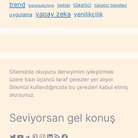
trend
tüketici
twitter
tüketici trendleri
trendwatching
yapay zeka
yenilikçilik
uygulama
Sitemizde okuyucu deneyimini iyileştirmek
üzere bazı üçüncü taraf çerezler yer alıyor.
Sitemizi kullandığınızda bu çerezleri kabul etmiş
olursunuz.
Seviyorsan gel konuş
Twitter
YouTube
Telegram
Pinterest
Instagram
LinkedIn
RSS Feed
Facebook