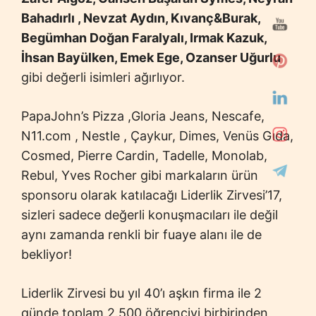
Bahadırlı , Nevzat Aydın, Kıvanç&Burak,
Begümhan Doğan Faralyalı, Irmak Kazuk,
İhsan Bayülken, Emek Ege, Ozanser Uğurlu
gibi değerli isimleri ağırlıyor.
PapaJohn’s Pizza ,Gloria Jeans, Nescafe,
N11.com , Nestle , Çaykur, Dimes, Venüs Gıda,
Cosmed, Pierre Cardin, Tadelle, Monolab,
Rebul, Yves Rocher gibi markaların ürün
sponsoru olarak katılacağı Liderlik Zirvesi’17,
sizleri sadece değerli konuşmacıları ile değil
aynı zamanda renkli bir fuaye alanı ile de
bekliyor!
Liderlik Zirvesi bu yıl 40’ı aşkın firma ile 2
günde toplam 2.500 öğrenciyi birbirinden