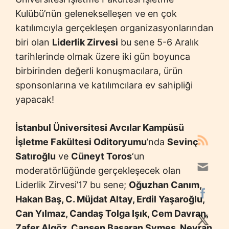
Kulübü’nün gelenekselleşen ve en çok
katılımcıyla gerçekleşen organizasyonlarından
biri olan
Liderlik Zirvesi
bu sene 5-6 Aralık
tarihlerinde olmak üzere iki gün boyunca
birbirinden değerli konuşmacılara, ürün
sponsonlarına ve katılımcılara ev sahipliği
yapacak!
İstanbul Üniversitesi Avcılar Kampüsü
İşletme Fakültesi Oditoryumu
’nda
Sevinç
Satıroğlu
ve
Cüneyt Toros
‘un
moderatörlüğünde gerçekleşecek olan
Liderlik Zirvesi’17 bu sene;
Oğuzhan Canım,
Hakan Baş, C. Müjdat Altay, Erdil Yaşaroğlu,
Can Yılmaz, Candaş Tolga Işık, Cem Davran,
Zafer Algöz, Cansen Başaran Symes, Neyran