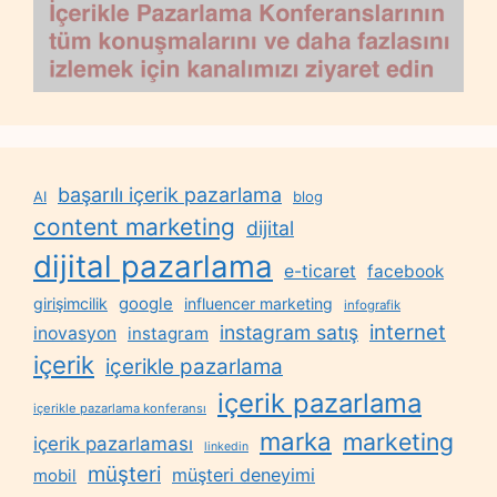
başarılı içerik pazarlama
AI
blog
content marketing
dijital
dijital pazarlama
e-ticaret
facebook
google
girişimcilik
influencer marketing
infografik
internet
instagram satış
inovasyon
instagram
içerik
içerikle pazarlama
içerik pazarlama
içerikle pazarlama konferansı
marka
marketing
içerik pazarlaması
linkedin
müşteri
müşteri deneyimi
mobil