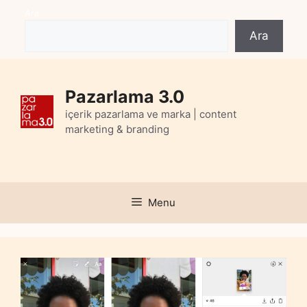
Skip
Ara
to
Ara
content
Pazarlama 3.0
içerik pazarlama ve marka | content
marketing & branding
Menu