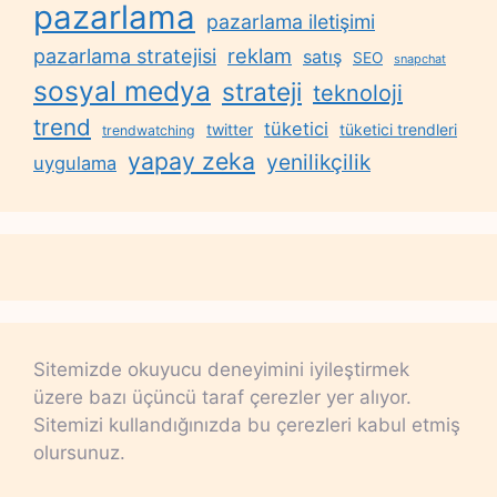
pazarlama
pazarlama iletişimi
reklam
pazarlama stratejisi
satış
SEO
snapchat
sosyal medya
strateji
teknoloji
trend
tüketici
twitter
tüketici trendleri
trendwatching
yapay zeka
yenilikçilik
uygulama
Sitemizde okuyucu deneyimini iyileştirmek
üzere bazı üçüncü taraf çerezler yer alıyor.
Sitemizi kullandığınızda bu çerezleri kabul etmiş
olursunuz.