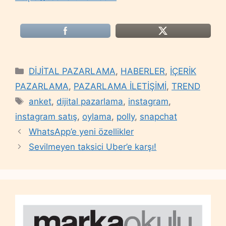
Categories
DİJİTAL PAZARLAMA
,
HABERLER
,
İÇERİK
PAZARLAMA
,
PAZARLAMA İLETİŞİMİ
,
TREND
Tags
anket
,
dijital pazarlama
,
instagram
,
instagram satış
,
oylama
,
polly
,
snapchat
WhatsApp’e yeni özellikler
Sevilmeyen taksici Uber’e karşı!