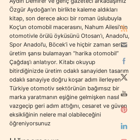
Aydın Demirer ve genç gazeteci arkadaşımız
Özgür Aydoğan’ın birlikte kaleme aldıkları
kitap, son derece akıcı bir roman üslubuyla
Koç’un otomobil macerasını, Nahum Ailesi’nin
otomotivle örülü öyküsünü Otosan’ı, Anadol’u,
Spor Anadol’u, Böcek’i ve hiçbir zaman seri
üretim şansı bulamayan “harika otomobil”
Çağdaş’ı anlatıyor. Kitabı okuyup
bitirdiğinizde üretim odaklı sanayiden tasarım
odaklı sanayiye doğru koşar adım ilerleyen
Türkiye otomotiv sektörünün bağımsız bir
marka yaratmanın eşiğine gelmişken nasıl
vazgeçip geri adım attığını, cesaret ve güven
eksikliğinin nelere mal olabileceğini
öğreniyorsunuz