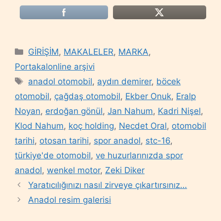
Categories
GİRİŞİM
,
MAKALELER
,
MARKA
,
Portakalonline arşivi
Tags
anadol otomobil
,
aydın demirer
,
böcek
otomobil
,
çağdaş otomobil
,
Ekber Onuk
,
Eralp
Noyan
,
erdoğan gönül
,
Jan Nahum
,
Kadri Nişel
,
Klod Nahum
,
koç holding
,
Necdet Oral
,
otomobil
tarihi
,
otosan tarihi
,
spor anadol
,
stc-16
,
türkiye'de otomobil
,
ve huzurlarınızda spor
anadol
,
wenkel motor
,
Zeki Diker
Yaratıcılığınızı nasıl zirveye çıkartırsınız…
Anadol resim galerisi