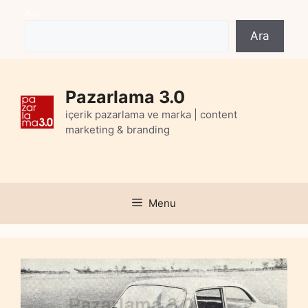
Skip
Ara
to
Ara
content
Pazarlama 3.0
içerik pazarlama ve marka | content
marketing & branding
Menu