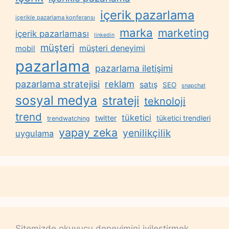
içerik pazarlama
içerikle pazarlama konferansı
marka
marketing
içerik pazarlaması
linkedin
müşteri
müşteri deneyimi
mobil
pazarlama
pazarlama iletişimi
reklam
pazarlama stratejisi
satış
SEO
snapchat
sosyal medya
strateji
teknoloji
trend
tüketici
twitter
tüketici trendleri
trendwatching
yapay zeka
yenilikçilik
uygulama
Sitemizde okuyucu deneyimini iyileştirmek