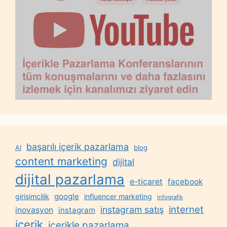
başarılı içerik pazarlama
AI
blog
content marketing
dijital
dijital pazarlama
e-ticaret
facebook
google
girişimcilik
influencer marketing
infografik
internet
instagram satış
inovasyon
instagram
içerik
içerikle pazarlama