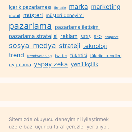
marka
marketing
içerik pazarlaması
linkedin
müşteri
müşteri deneyimi
mobil
pazarlama
pazarlama iletişimi
reklam
pazarlama stratejisi
satış
SEO
snapchat
sosyal medya
strateji
teknoloji
trend
tüketici
twitter
tüketici trendleri
trendwatching
yapay zeka
yenilikçilik
uygulama
Sitemizde okuyucu deneyimini iyileştirmek
üzere bazı üçüncü taraf çerezler yer alıyor.