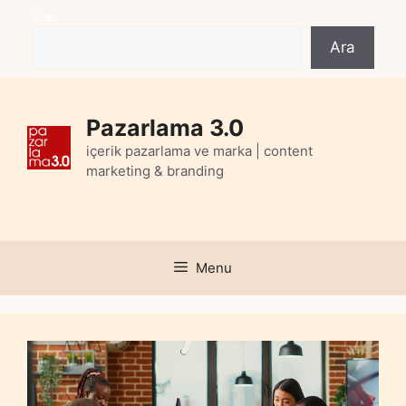
Skip
Ara
to
Ara
content
Pazarlama 3.0
içerik pazarlama ve marka | content
marketing & branding
Menu