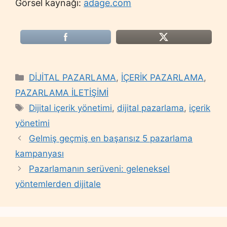
Görsel kaynağı:
adage.com
Categories
DİJİTAL PAZARLAMA
,
İÇERİK PAZARLAMA
,
PAZARLAMA İLETİŞİMİ
Tags
Dijital içerik yönetimi
,
dijital pazarlama
,
içerik
yönetimi
Gelmiş geçmiş en başarısız 5 pazarlama
kampanyası
Pazarlamanın serüveni: geleneksel
yöntemlerden dijitale