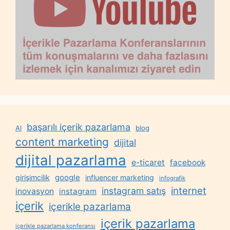
başarılı içerik pazarlama
AI
blog
content marketing
dijital
dijital pazarlama
e-ticaret
facebook
google
girişimcilik
influencer marketing
infografik
internet
instagram satış
inovasyon
instagram
içerik
içerikle pazarlama
içerik pazarlama
içerikle pazarlama konferansı