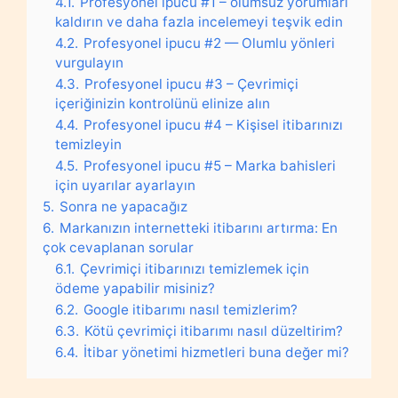
4.1.
Profesyonel ipucu #1 – olumsuz yorumları
kaldırın ve daha fazla incelemeyi teşvik edin
4.2.
Profesyonel ipucu #2 — Olumlu yönleri
vurgulayın
4.3.
Profesyonel ipucu #3 – Çevrimiçi
içeriğinizin kontrolünü elinize alın
4.4.
Profesyonel ipucu #4 – Kişisel itibarınızı
temizleyin
4.5.
Profesyonel ipucu #5 – Marka bahisleri
için uyarılar ayarlayın
5.
Sonra ne yapacağız
6.
Markanızın internetteki itibarını artırma: En
çok cevaplanan sorular
6.1.
Çevrimiçi itibarınızı temizlemek için
ödeme yapabilir misiniz?
6.2.
Google itibarımı nasıl temizlerim?
6.3.
Kötü çevrimiçi itibarımı nasıl düzeltirim?
6.4.
İtibar yönetimi hizmetleri buna değer mi?