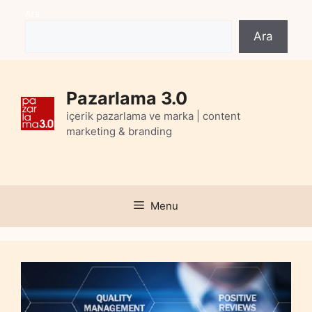
Skip
Ara
to
Ara
content
Pazarlama 3.0
içerik pazarlama ve marka | content
marketing & branding
Menu