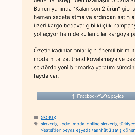
deneme” isteğinden uzaklaştırıp daha avant
Bunun yanında “Kalan son 2 ürün” gibi uya
hemen sepete atma ve ardından satın al
üzeri kargo bedava” gibi küçük kampan
yol açıyor hem de kullanıcılar kargoya pa
Özetle kadınlar onlar için önemli bir mut
modern tarza, trend kovalamaya ve cezb
sektörde yeni bir marka yaratım sürecine
fayda var.
Facebook\\\\\\\'ta paylas
Categories
GÖRÜŞ
Tags
alışveriş
,
kadın
,
moda
,
onlline alışveriş
,
türkiy
Vestel’den beyaz eşyada taahhütlü satış döne