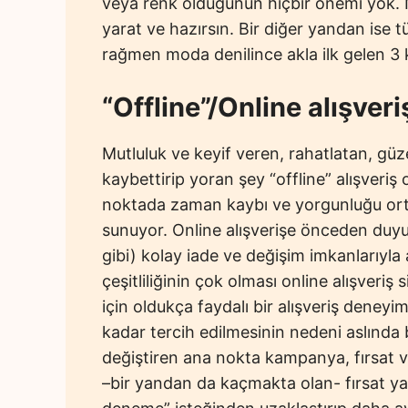
veya renk olduğunun hiçbir önemi yok. N
yarat ve hazırsın. Bir diğer yandan ise
rağmen moda denilince akla ilk gelen 3 k
“Offline”/Online alışver
Mutluluk ve keyif veren, rahatlatan, gü
kaybettirip yoran şey “offline” alışveriş
noktada zaman kaybı ve yorgunluğu ortad
sunuyor. Online alışverişe önceden duyul
gibi) kolay iade ve değişim imkanlarıyla 
çeşitliliğinin çok olması online alışveriş s
için oldukça faydalı bir alışveriş deneyi
kadar tercih edilmesinin nedeni aslında bun
değiştiren ana nokta kampanya, fırsat ve
–bir yandan da kaçmakta olan- fırsat ya