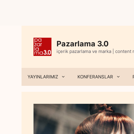
Skip
to
content
Pazarlama 3.0
içerik pazarlama ve marka | content
YAYINLARIMIZ
KONFERANSLAR