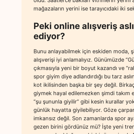
oldu. Saatlerce bakılan vitrinlerin yerini
mağazaların yerini ise tarayıcıdaki iki se
Peki online alışveriş asl
ediyor?
Bunu anlayabilmek için eskiden moda, şi
alışverişi iyi anlamalıyız. Günümüzde “Güz
çıkmasıyla yeni bir boyut kazandı ve “raha
spor giyim diye adlandırdığı bu tarz aslı
kot ikilisinden başka bir şey değil. Birk
giymek hayal edilemezken şimdi takım elbi
“şu şununla giyilir” gibi kesin kurallar 
günlük hayatta giyilebiliyor. Göze çarpa
imkansız değil. Son zamanlarda spor ay
gezen birini gördünüz mü? İşte yeni tren