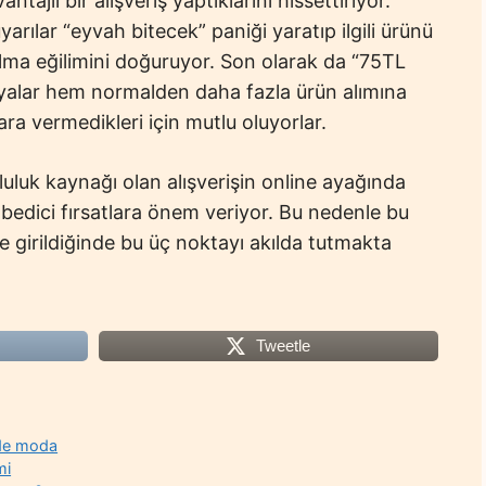
ajlı bir alışveriş yaptıklarını hissettiriyor.
rılar “eyvah bitecek” paniği yaratıp ilgili ürünü
ma eğilimini doğuruyor. Son olarak da “75TL
yalar hem normalden daha fazla ürün alımına
ra vermedikleri için mutlu oluyorlar.
luluk kaynağı olan alışverişin online ayağında
edici fırsatlara önem veriyor. Bu nedenle bu
 girildiğinde bu üç noktayı akılda tutmakta
Tweetle
ede moda
mi