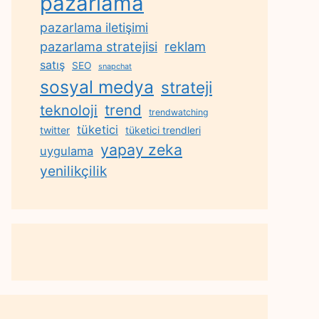
pazarlama
pazarlama iletişimi
reklam
pazarlama stratejisi
satış
SEO
snapchat
sosyal medya
strateji
trend
teknoloji
trendwatching
tüketici
twitter
tüketici trendleri
yapay zeka
uygulama
yenilikçilik