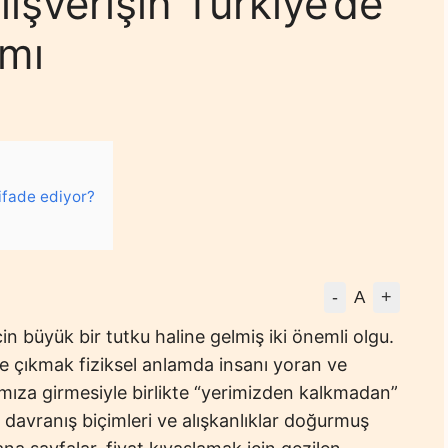
ışverişin Türkiye’de
amı
 ifade ediyor?
-
+
A
çin büyük bir tutku haline gelmiş iki önemli olgu.
e çıkmak fiziksel anlamda insanı yoran ve
mıza girmesiyle birlikte “yerimizden kalkmadan”
ni davranış biçimleri ve alışkanlıklar doğurmuş