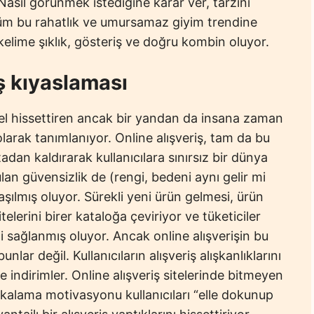
asıl görünmek istediğine karar ver, tarzını
 tüm bu rahatlık ve umursamaz giyim trendine
elime şıklık, gösteriş ve doğru kombin oluyor.
iş kıyaslaması
zel hissettiren ancak bir yandan da insana zaman
 olarak tanımlanıyor. Online alışveriş, tam da bu
an kaldırarak kullanıcılara sınırsız bir dünya
an güvensizlik de (rengi, bedeni aynı gelir mi
aşılmış oluyor. Sürekli yeni ürün gelmesi, ürün
itelerini birer kataloğa çeviriyor ve tüketiciler
mi sağlanmış oluyor. Ancak online alışverişin bu
lar değil. Kullanıcıların alışveriş alışkanlıklarını
 indirimler. Online alışveriş sitelerinde bitmeyen
kalama motivasyonu kullanıcıları “elle dokunup