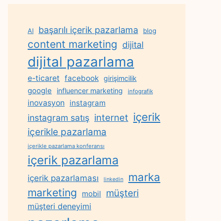
başarılı içerik pazarlama
AI
blog
content marketing
dijital
dijital pazarlama
e-ticaret
facebook
girişimcilik
google
influencer marketing
infografik
inovasyon
instagram
içerik
internet
instagram satış
içerikle pazarlama
içerikle pazarlama konferansı
içerik pazarlama
marka
içerik pazarlaması
linkedin
marketing
müşteri
mobil
müşteri deneyimi