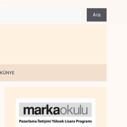
Ara
Ara
 KÜNYE