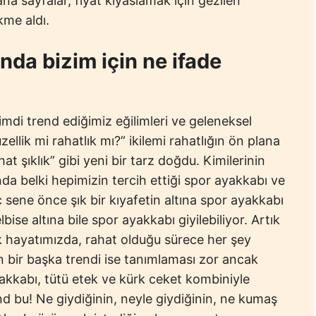
 ana sayfalar, fiyat kıyaslamak için gezilen
kme aldı.
ında bizim için ne ifade
mdi trend ediğimiz eğilimleri ve geleneksel
ellik mi rahatlık mı?” ikilemi rahatlığın ön plana
t şıklık” gibi yeni bir tarz doğdu. Kimilerinin
nda belki hepimizin tercih ettiği spor ayakkabı ve
aç sene önce şık bir kıyafetin altına spor ayakkabı
se altına bile spor ayakkabı giyilebiliyor. Artık
yok hayatımızda, rahat olduğu sürece her şey
n bir başka trendi ise tanımlaması zor ancak
akkabı, tütü etek ve kürk ceket kombiniyle
d bu! Ne giydiğinin, neyle giydiğinin, ne kumaş