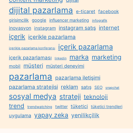
dijital pazarlama
e-ticaret
facebook
google
girişimcilik
influencer marketing
infografik
internet
instagram satış
inovasyon
instagram
içerik
içerikle pazarlama
içerik pazarlama
içerikle pazarlama konferansı
marka
marketing
içerik pazarlaması
linkedin
müşteri
müşteri deneyimi
mobil
pazarlama
pazarlama iletişimi
reklam
pazarlama stratejisi
satış
SEO
snapchat
sosyal medya
strateji
teknoloji
trend
tüketici
twitter
tüketici trendleri
trendwatching
yapay zeka
yenilikçilik
uygulama