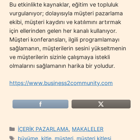
Bu etkinlikte kaynaklar, eğitim ve topluluk
vurgulanıyor; dolayısıyla müşteri pazarlama
ekibi, müşteri kaydını ve katılımını artırmak
için ellerinden gelen her kanalı kullanıyor.
Müşteri konferansları, ilgili programlamayı
sağlamanın, müşterilerin sesini yükseltmenin
ve müşterilerin sizinle çalışmaya istekli
olmalarını sağlamanın harika bir yoludur.
https://www.business2community.com
Categories
İÇERİK PAZARLAMA
,
MAKALELER
Tags
büyüme
,
kitle
,
müşteri
,
müşteri kitlesi