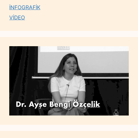
İNFOGRAFİK
VİDEO