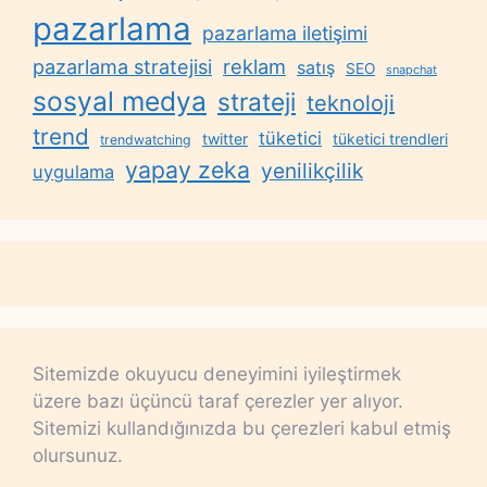
pazarlama
pazarlama iletişimi
reklam
pazarlama stratejisi
satış
SEO
snapchat
sosyal medya
strateji
teknoloji
trend
tüketici
twitter
tüketici trendleri
trendwatching
yapay zeka
yenilikçilik
uygulama
Sitemizde okuyucu deneyimini iyileştirmek
üzere bazı üçüncü taraf çerezler yer alıyor.
Sitemizi kullandığınızda bu çerezleri kabul etmiş
olursunuz.