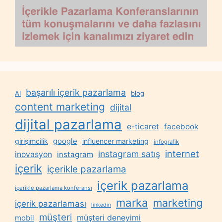
başarılı içerik pazarlama
AI
blog
content marketing
dijital
dijital pazarlama
e-ticaret
facebook
google
girişimcilik
influencer marketing
infografik
internet
instagram satış
inovasyon
instagram
içerik
içerikle pazarlama
içerik pazarlama
içerikle pazarlama konferansı
marka
marketing
içerik pazarlaması
linkedin
müşteri
müşteri deneyimi
mobil