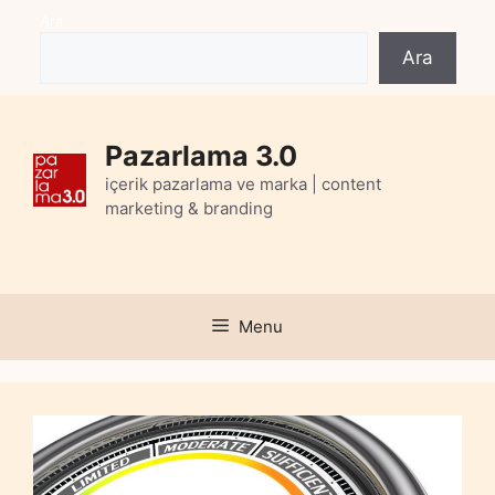
Skip
Ara
to
Ara
content
Pazarlama 3.0
içerik pazarlama ve marka | content
marketing & branding
Menu