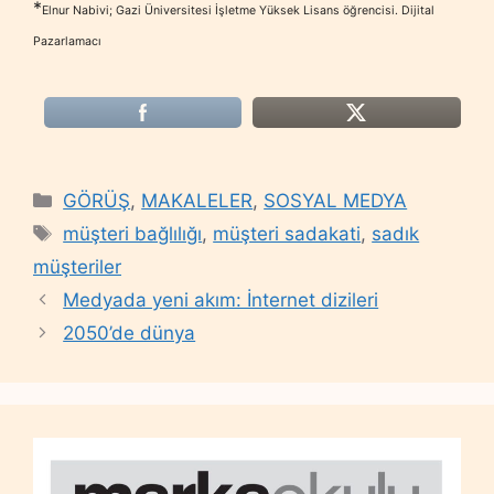
*
Elnur Nabivi; Gazi Üniversitesi İşletme Yüksek Lisans öğrencisi.
Dijital
Pazarlamacı
Categories
GÖRÜŞ
,
MAKALELER
,
SOSYAL MEDYA
Tags
müşteri bağlılığı
,
müşteri sadakati
,
sadık
müşteriler
Medyada yeni akım: İnternet dizileri
2050’de dünya