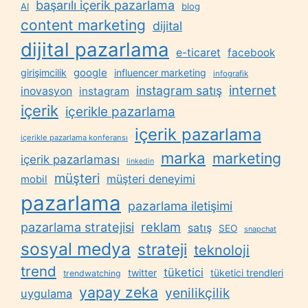
başarılı içerik pazarlama
AI
blog
content marketing
dijital
dijital pazarlama
e-ticaret
facebook
google
girişimcilik
influencer marketing
infografik
internet
instagram satış
inovasyon
instagram
içerik
içerikle pazarlama
içerik pazarlama
içerikle pazarlama konferansı
marka
marketing
içerik pazarlaması
linkedin
müşteri
müşteri deneyimi
mobil
pazarlama
pazarlama iletişimi
reklam
pazarlama stratejisi
satış
SEO
snapchat
sosyal medya
strateji
teknoloji
trend
tüketici
twitter
tüketici trendleri
trendwatching
yapay zeka
yenilikçilik
uygulama