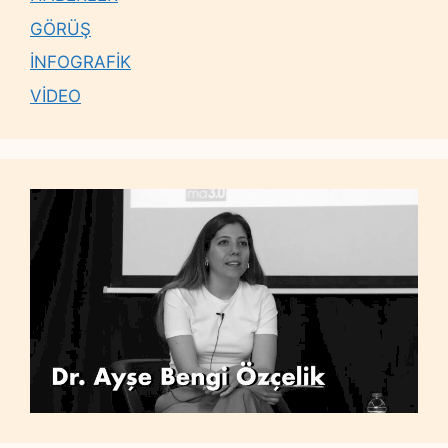
GÖRÜŞ
İNFOGRAFİK
VİDEO