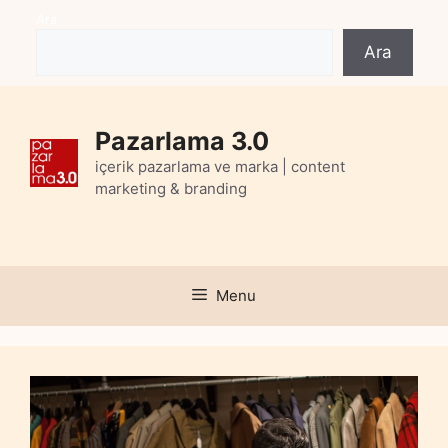
Skip
Ara
to
Ara
content
Pazarlama 3.0
içerik pazarlama ve marka | content
marketing & branding
Menu