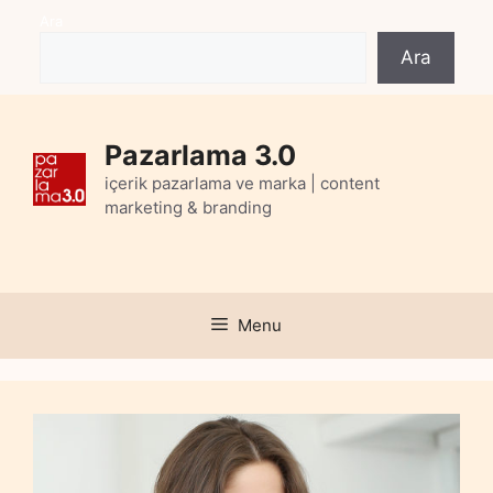
Skip
Ara
to
Ara
content
Pazarlama 3.0
içerik pazarlama ve marka | content
marketing & branding
Menu