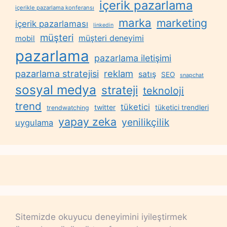
içerik pazarlama
içerikle pazarlama konferansı
marka
marketing
içerik pazarlaması
linkedin
müşteri
müşteri deneyimi
mobil
pazarlama
pazarlama iletişimi
reklam
pazarlama stratejisi
satış
SEO
snapchat
sosyal medya
strateji
teknoloji
trend
tüketici
twitter
tüketici trendleri
trendwatching
yapay zeka
yenilikçilik
uygulama
Sitemizde okuyucu deneyimini iyileştirmek