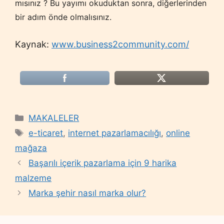
mısınız ? Bu yayımı okuduktan sonra, diğerlerinden
bir adım önde olmalısınız.
Kaynak:
www.business2community.com/
Categories
MAKALELER
Tags
e-ticaret
,
internet pazarlamacılığı
,
online
mağaza
Başarılı içerik pazarlama için 9 harika
malzeme
Marka şehir nasıl marka olur?