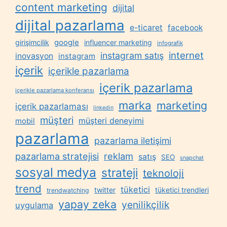
content marketing
dijital
dijital pazarlama
e-ticaret
facebook
google
girişimcilik
influencer marketing
infografik
internet
instagram satış
inovasyon
instagram
içerik
içerikle pazarlama
içerik pazarlama
içerikle pazarlama konferansı
marka
marketing
içerik pazarlaması
linkedin
müşteri
müşteri deneyimi
mobil
pazarlama
pazarlama iletişimi
reklam
pazarlama stratejisi
satış
SEO
snapchat
sosyal medya
strateji
teknoloji
trend
tüketici
twitter
tüketici trendleri
trendwatching
yapay zeka
yenilikçilik
uygulama