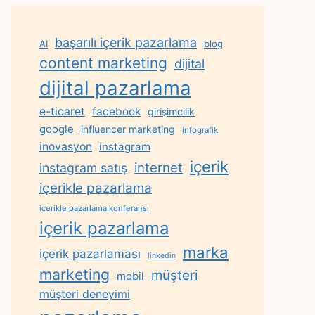
başarılı içerik pazarlama
AI
blog
content marketing
dijital
dijital pazarlama
e-ticaret
facebook
girişimcilik
google
influencer marketing
infografik
inovasyon
instagram
içerik
internet
instagram satış
içerikle pazarlama
içerikle pazarlama konferansı
içerik pazarlama
marka
içerik pazarlaması
linkedin
marketing
müşteri
mobil
müşteri deneyimi