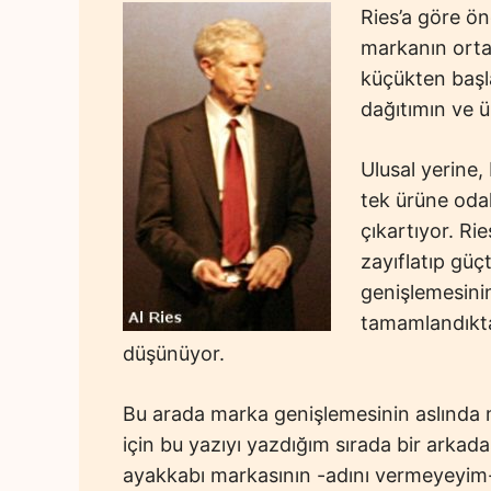
Ries’a göre ö
markanın ortay
küçükten başl
dağıtımın ve 
Ulusal yerine
tek ürüne oda
çıkartıyor. Ri
zayıflatıp gü
genişlemesinin
tamamlandıkta
düşünüyor.
Bu arada marka genişlemesinin aslında m
için bu yazıyı yazdığım sırada bir arkada
ayakkabı markasının -adını vermeyeyim