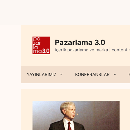
Skip
to
content
Pazarlama 3.0
içerik pazarlama ve marka | content
YAYINLARIMIZ
KONFERANSLAR