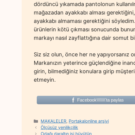
dördüncü yıkamada pantolonun kullanılm
mağazadan ayakkabı alması gerektiğini
ayakkabı almaması gerektiğini söyledim. 
ürünlerin kötü çıkması sonucunda bunun 
markayı nasıl zayflattığına dair somut bi
Siz siz olun, önce her ne yapıyorsanız on
Markanızın yeterince güçlendiğine inandı
girin, bilmediğiniz konulara girip müşteri
etmeyin.
Facebook\\\\\\\'ta paylas
Categories
MAKALELER
,
Portakalonline arşivi
Ölçüsüz yenilikçilik
Odağı daraltın işi büyütün