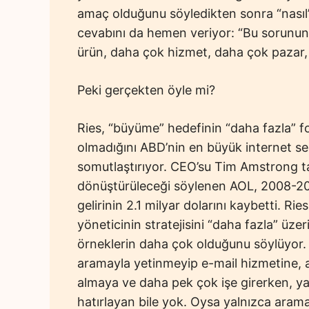
amaç olduğunu söyledikten sonra “nasıl”
cevabını da hemen veriyor: “Bu sorunun k
ürün, daha çok hizmet, daha çok pazar
Peki gerçekten öyle mi?
Ries, “büyüme” hedefinin “daha fazla”
olmadığını ABD’nin en büyük internet se
somutlaştırıyor. CEO’su Tim Amstrong ta
dönüştürüleceği söylenen AOL, 2008-2010 
gelirinin 2.1 milyar dolarını kaybetti. Ri
yöneticinin stratejisini “daha fazla” ü
örneklerin daha çok olduğunu söylüyor. 
aramayla yetinmeyip e-mail hizmetine, al
almaya ve daha pek çok işe girerken, yap
hatırlayan bile yok. Oysa yalnızca ara