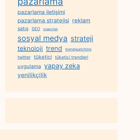
pazarlama
pazarlama iletişimi
reklam
pazarlama stratejisi
satış
SEO
snapchat
sosyal medya
strateji
trend
teknoloji
trendwatching
tüketici
twitter
tüketici trendleri
yapay zeka
uygulama
yenilikçilik