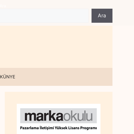
Ara
Ara
 KÜNYE