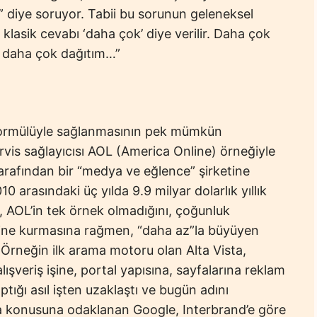
 diye soruyor. Tabii bu sorunun geleneksel
lasik cevabı ‘daha çok’ diye verilir. Daha çok
, daha çok dağıtım…”
 formülüyle sağlanmasının pek mümkün
rvis sağlayıcısı AOL (America Online) örneğiyle
rafından bir “medya ve eğlence” şirketine
arasındaki üç yılda 9.9 milyar dolarlık yıllık
es, AOL’in tek örnek olmadığını, çoğunluk
zerine kurmasına rağmen, “daha az”la büyüyen
Örneğin ilk arama motoru olan Alta Vista,
ışveriş işine, portal yapısına, sayfalarına reklam
tığı asıl işten uzaklaştı ve bugün adını
ma konusuna odaklanan Google, Interbrand’e göre