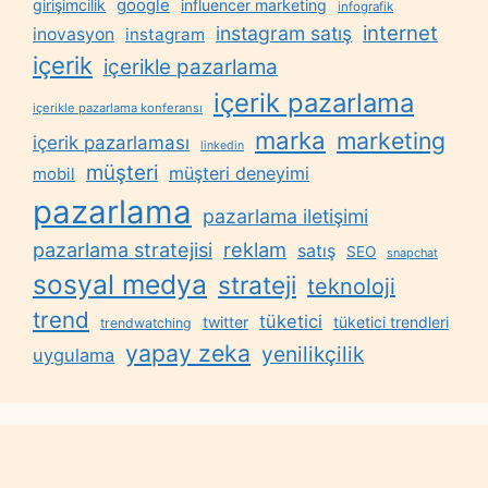
google
girişimcilik
influencer marketing
infografik
internet
instagram satış
inovasyon
instagram
içerik
içerikle pazarlama
içerik pazarlama
içerikle pazarlama konferansı
marka
marketing
içerik pazarlaması
linkedin
müşteri
müşteri deneyimi
mobil
pazarlama
pazarlama iletişimi
reklam
pazarlama stratejisi
satış
SEO
snapchat
sosyal medya
strateji
teknoloji
trend
tüketici
twitter
tüketici trendleri
trendwatching
yapay zeka
yenilikçilik
uygulama