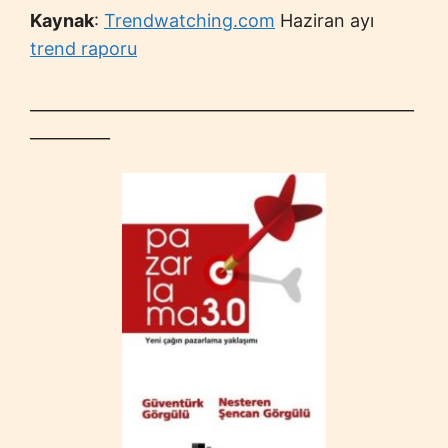
Kaynak
:
Trendwatching.com
Haziran ayı
trend raporu
________________________________________________
__________