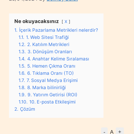
Ne okuyacaksınız
X
1.
İçerik Pazarlama Metrikleri nelerdir?
1.1.
1. Web Sitesi Trafiği
1.2.
2. Katılım Metrikleri
1.3.
3. Dönüşüm Oranları
1.4.
4. Anahtar Kelime Sıralaması
1.5.
5. Hemen Çıkma Oranı
1.6.
6. Tıklama Oranı (TO)
1.7.
7. Sosyal Medya Erişimi
1.8.
8. Marka bilinirliği
1.9.
9. Yatırım Getirisi (ROI)
1.10.
10. E-posta Etkileşimi
2.
Çözüm
-
+
A