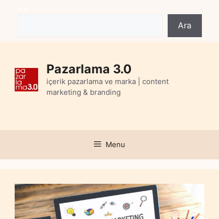
Skip
Ara
to
Ara
content
Pazarlama 3.0
içerik pazarlama ve marka | content
marketing & branding
Menu