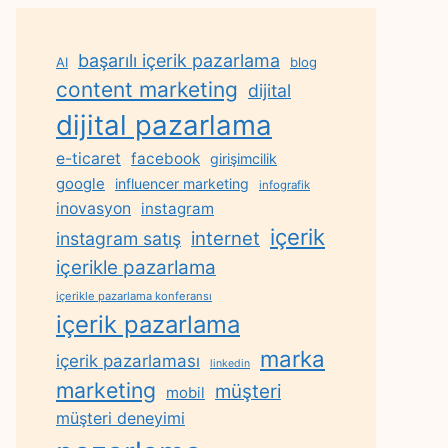
başarılı içerik pazarlama
AI
blog
content marketing
dijital
dijital pazarlama
e-ticaret
facebook
girişimcilik
google
influencer marketing
infografik
inovasyon
instagram
içerik
internet
instagram satış
içerikle pazarlama
içerikle pazarlama konferansı
içerik pazarlama
marka
içerik pazarlaması
linkedin
marketing
müşteri
mobil
müşteri deneyimi