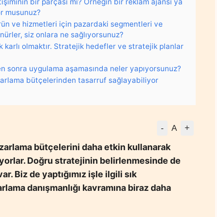
şiminin bir parçası mı? Örneğin bir reklam ajansı ya
ıyor musunuz?
ürün ve hizmetleri için pazardaki segmentleri ve
ünürler, siz onlara ne sağlıyorsunuz?
karlı olmaktır. Stratejik hedefler ve stratejik planlar
ikten sonra uygulama aşamasında neler yapıyorsunuz?
zarlama bütçelerinden tasarruf sağlayabiliyor
-
+
A
azarlama bütçelerini daha etkin kullanarak
iyorlar. Doğru stratejinin belirlenmesinde de
. Biz de yaptığımız işle ilgili sık
zarlama danışmanlığı kavramına biraz daha