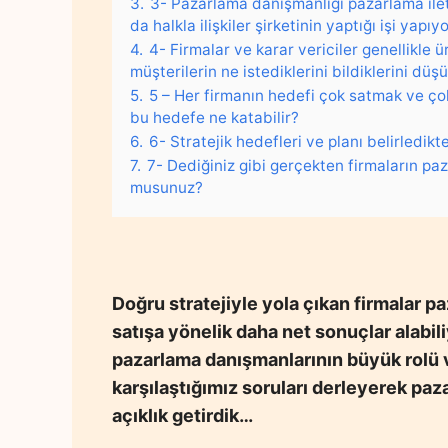
3.
3- Pazarlama danışmanlığı pazarlama ileti
da halkla ilişkiler şirketinin yaptığı işi yap
4.
4- Firmalar ve karar vericiler genellikle 
müşterilerin ne istediklerini bildiklerini düş
5.
5 – Her firmanın hedefi çok satmak ve çok 
bu hedefe ne katabilir?
6.
6- Stratejik hedefleri ve planı belirled
7.
7- Dediğiniz gibi gerçekten firmaların pa
musunuz?
Doğru stratejiyle yola çıkan firmalar p
satışa yönelik daha net sonuçlar alabil
pazarlama danışmanlarının büyük rolü var
karşılaştığımız soruları derleyerek pa
açıklık getirdik…