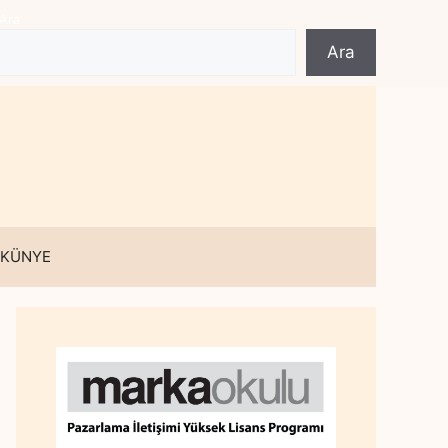
Ara
Ara
 KÜNYE