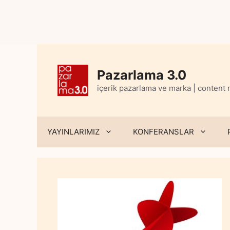
Skip
to
content
Pazarlama 3.0
içerik pazarlama ve marka | content
YAYINLARIMIZ
KONFERANSLAR