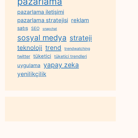
pazarlama
pazarlama iletişimi
reklam
pazarlama stratejisi
satış
SEO
snapchat
sosyal medya
strateji
trend
teknoloji
trendwatching
tüketici
twitter
tüketici trendleri
yapay zeka
uygulama
yenilikçilik