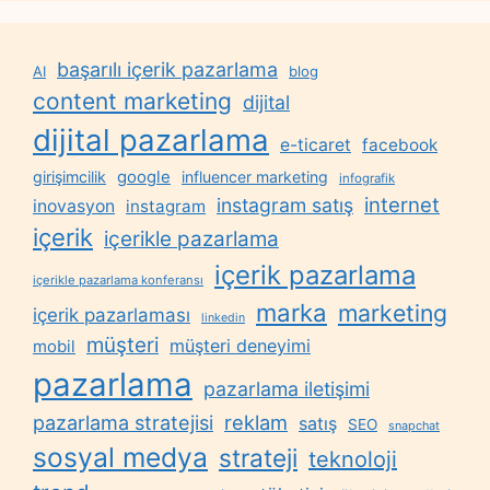
başarılı içerik pazarlama
AI
blog
content marketing
dijital
dijital pazarlama
e-ticaret
facebook
google
girişimcilik
influencer marketing
infografik
internet
instagram satış
inovasyon
instagram
içerik
içerikle pazarlama
içerik pazarlama
içerikle pazarlama konferansı
marka
marketing
içerik pazarlaması
linkedin
müşteri
müşteri deneyimi
mobil
pazarlama
pazarlama iletişimi
reklam
pazarlama stratejisi
satış
SEO
snapchat
sosyal medya
strateji
teknoloji