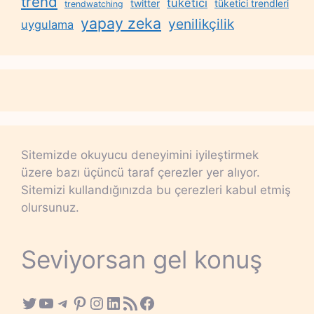
trend
tüketici
twitter
tüketici trendleri
trendwatching
yapay zeka
yenilikçilik
uygulama
Sitemizde okuyucu deneyimini iyileştirmek
üzere bazı üçüncü taraf çerezler yer alıyor.
Sitemizi kullandığınızda bu çerezleri kabul etmiş
olursunuz.
Seviyorsan gel konuş
Twitter
YouTube
Telegram
Pinterest
Instagram
LinkedIn
RSS Feed
Facebook