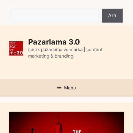
Skip
Ara
to
Ara
content
Pazarlama 3.0
içerik pazarlama ve marka | content
marketing & branding
Menu