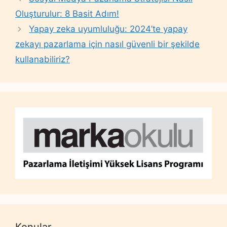
Oluşturulur: 8 Basit Adım!
Yapay zeka uyumluluğu: 2024’te yapay
zekayı pazarlama için nasıl güvenli bir şekilde
kullanabiliriz?
Konular