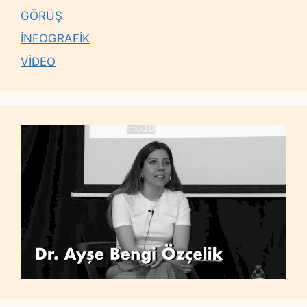
GÖRÜŞ
İNFOGRAFİK
VİDEO