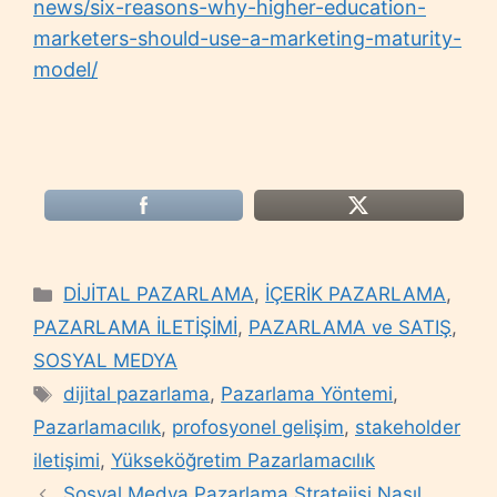
news/six-reasons-why-higher-education-
marketers-should-use-a-marketing-maturity-
model/
Categories
DİJİTAL PAZARLAMA
,
İÇERİK PAZARLAMA
,
PAZARLAMA İLETİŞİMİ
,
PAZARLAMA ve SATIŞ
,
SOSYAL MEDYA
Tags
dijital pazarlama
,
Pazarlama Yöntemi
,
Pazarlamacılık
,
profosyonel gelişim
,
stakeholder
iletişimi
,
Yükseköğretim Pazarlamacılık
Sosyal Medya Pazarlama Stratejisi Nasıl