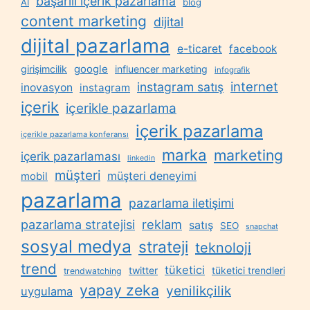
başarılı içerik pazarlama
AI
blog
content marketing
dijital
dijital pazarlama
e-ticaret
facebook
google
girişimcilik
influencer marketing
infografik
internet
instagram satış
inovasyon
instagram
içerik
içerikle pazarlama
içerik pazarlama
içerikle pazarlama konferansı
marka
marketing
içerik pazarlaması
linkedin
müşteri
müşteri deneyimi
mobil
pazarlama
pazarlama iletişimi
reklam
pazarlama stratejisi
satış
SEO
snapchat
sosyal medya
strateji
teknoloji
trend
tüketici
twitter
tüketici trendleri
trendwatching
yapay zeka
yenilikçilik
uygulama