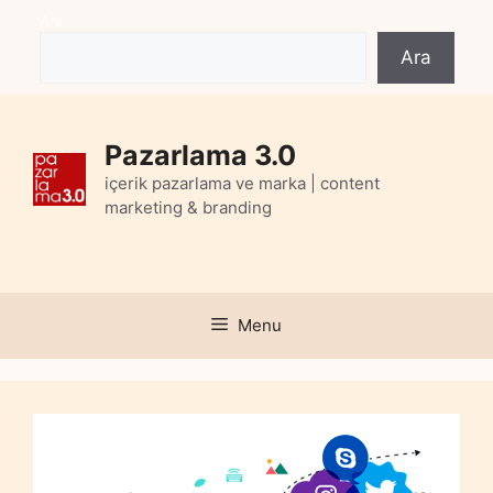
Skip
Ara
to
Ara
content
Pazarlama 3.0
içerik pazarlama ve marka | content
marketing & branding
Menu