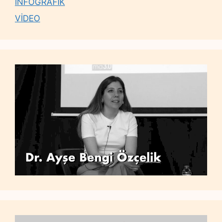
İNFOGRAFİK
VİDEO