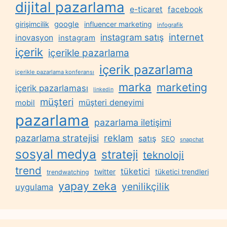
dijital pazarlama
e-ticaret
facebook
google
girişimcilik
influencer marketing
infografik
internet
instagram satış
inovasyon
instagram
içerik
içerikle pazarlama
içerik pazarlama
içerikle pazarlama konferansı
marka
marketing
içerik pazarlaması
linkedin
müşteri
müşteri deneyimi
mobil
pazarlama
pazarlama iletişimi
reklam
pazarlama stratejisi
satış
SEO
snapchat
sosyal medya
strateji
teknoloji
trend
tüketici
twitter
tüketici trendleri
trendwatching
yapay zeka
yenilikçilik
uygulama