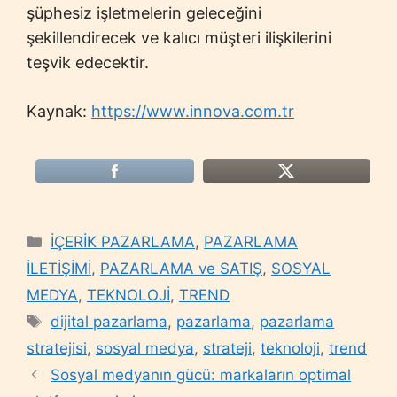
şüphesiz işletmelerin geleceğini
şekillendirecek ve kalıcı müşteri ilişkilerini
teşvik edecektir.
Kaynak:
https://www.innova.com.tr
Categories
İÇERİK PAZARLAMA
,
PAZARLAMA
İLETİŞİMİ
,
PAZARLAMA ve SATIŞ
,
SOSYAL
MEDYA
,
TEKNOLOJİ
,
TREND
Tags
dijital pazarlama
,
pazarlama
,
pazarlama
stratejisi
,
sosyal medya
,
strateji
,
teknoloji
,
trend
Sosyal medyanın gücü: markaların optimal