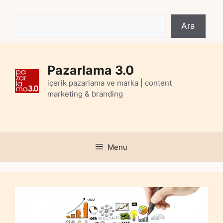
Skip
Ara
to
Ara
content
Pazarlama 3.0
içerik pazarlama ve marka | content
marketing & branding
Menu