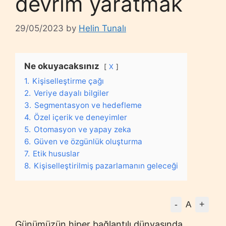
devrim yaratmak
29/05/2023
by
Helin Tunalı
Ne okuyacaksınız
X
1.
Kişiselleştirme çağı
2.
Veriye dayalı bilgiler
3.
Segmentasyon ve hedefleme
4.
Özel içerik ve deneyimler
5.
Otomasyon ve yapay zeka
6.
Güven ve özgünlük oluşturma
7.
Etik hususlar
8.
Kişiselleştirilmiş pazarlamanın geleceği
-
+
A
Günümüzün hiper bağlantılı dünyasında