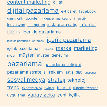
content marketing
dijital
dijital pazarlama
e-ticaret
facebook
google
girişimcilik
influencer marketing
infografik
internet
instagram satış
inovasyon
instagram
içerik
içerikle pazarlama
içerik pazarlama
içerikle pazarlama konferansı
marka
marketing
içerik pazarlaması
linkedin
müşteri
müşteri deneyimi
mobil
pazarlama
pazarlama iletişimi
reklam
pazarlama stratejisi
satış
SEO
snapchat
sosyal medya
strateji
teknoloji
trend
tüketici
twitter
tüketici trendleri
trendwatching
yapay zeka
yenilikçilik
uygulama