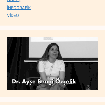
İNFOGRAFİK
VİDEO