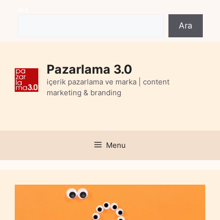
Skip
Ara
to
Ara
content
Pazarlama 3.0
içerik pazarlama ve marka | content
marketing & branding
Menu