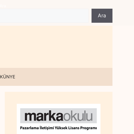
Ara
Ara
 KÜNYE