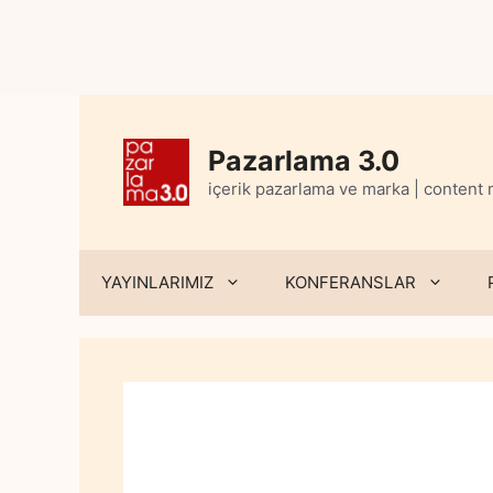
Skip
to
content
Pazarlama 3.0
içerik pazarlama ve marka | content
YAYINLARIMIZ
KONFERANSLAR