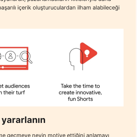
başarılı içerik oluşturuculardan ilham alabileceği
 yararlanın
eşime geçmeye neyin motive ettiğini anlamayı