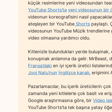
küçük resimlerine yeni videosundan teas
YouTube Shorts’ta
yeni videosunun bir 
videonun koreografisini nasıl yapacakla
ateşleyen bir YouTube
Shorts
paylaştı. 
videosunun YouTube Müzik trendlerine g
video olmasına yardımcı oldu.
Kitlenizle bulundukları yerde buluşmak, 
konuşmak anlamına da gelir. MrBeast, dub
Fransa’daki
en iyi içerik üretici listeleri
Jooj Natu’nun
İngilizce kanalı
, erişimin
Pazarlamacılar, bu içerik üreticilerin çok
zamanda yeni kitlelerle çok basit ve erişile
Google araştırmasına göre, bir
Video iş
YouTube Shorts’ta tek başına yatay öğel