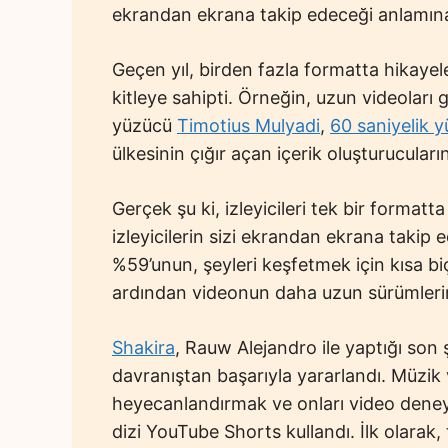
ekrandan ekrana takip edeceği anlamına 
Geçen yıl, birden fazla formatta hikayele
kitleye sahipti. Örneğin, uzun videoları
yüzücü
Timotius Mulyadi
,
60 saniyelik y
ülkesinin çığır açan içerik oluşturucuları
Gerçek şu ki, izleyicileri tek bir formatta
izleyicilerin sizi ekrandan ekrana takip 
%59’unun, şeyleri keşfetmek için kısa biç
ardından videonun daha uzun sürümlerini i
Shakira
, Rauw Alejandro ile yaptığı son 
davranıştan başarıyla yararlandı. Müzik
heyecanlandırmak ve onları video deney
dizi YouTube Shorts kullandı. İlk olarak