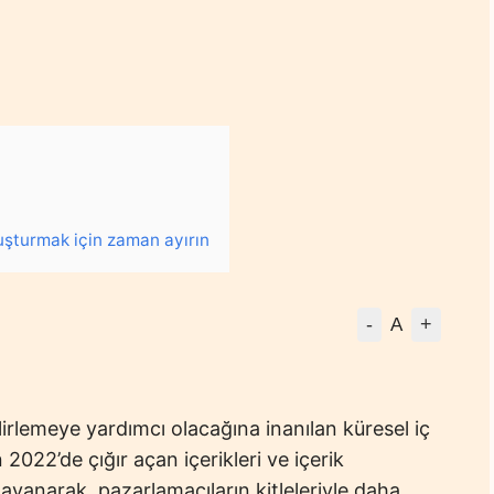
luşturmak için zaman ayırın
-
+
A
lirlemeye yardımcı olacağına inanılan küresel iç
2022’de çığır açan içerikleri ve içerik
dayanarak, pazarlamacıların kitleleriyle daha