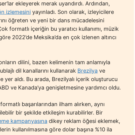
er’lar ekleyerek merak uyandırdı. Ardından,
ön izlemesini
yayınladı. Son olarak, izleyicilere
rını öğreten ve yeni bir dans mücadelesini
Çok formatlı içeriğin bu yaratıcı kullanımı, müzik
öre 2022’de Meksika’da en çok izlenen altıncı
onların dilini, bazen kelimenin tam anlamıyla
lajlı dil kanallarını kullanarak
Brezilya
ve
nde yer aldı. Bu arada, Brezilyalı içerik oluşturucu
i ABD ve Kanada’ya genişletmesine yardımcı oldu.
 formatlı başarılarından ilham alırken, aynı
bilir bir şekilde etkileşim kurabilirler. Bir
leme kampanyasına
dikey reklam öğesi eklemek,
erin kullanılmasına göre dolar başına %10 ila