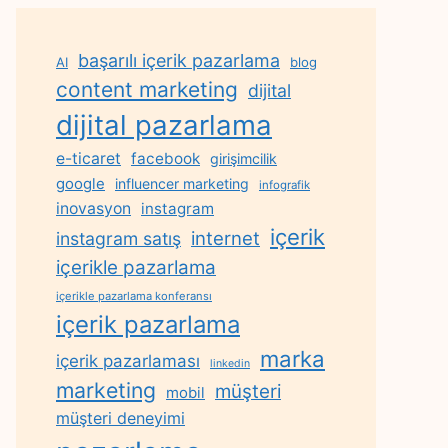
başarılı içerik pazarlama
AI
blog
content marketing
dijital
dijital pazarlama
e-ticaret
facebook
girişimcilik
google
influencer marketing
infografik
inovasyon
instagram
içerik
internet
instagram satış
içerikle pazarlama
içerikle pazarlama konferansı
içerik pazarlama
marka
içerik pazarlaması
linkedin
marketing
müşteri
mobil
müşteri deneyimi