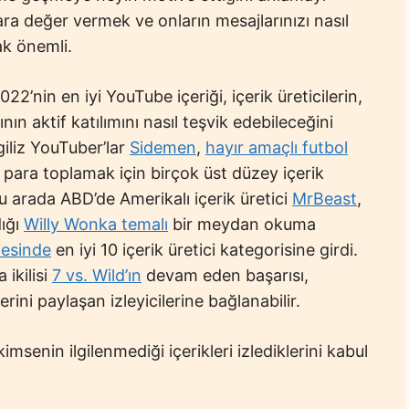
ara değer vermek ve onların mesajlarınızı nasıl
ak önemli.
2’nin en iyi YouTube içeriği, içerik üreticilerin,
nın aktif katılımını nasıl teşvik edebileceğini
ngiliz YouTuber’lar
Sidemen
,
hayır amaçlı futbol
 para toplamak için birçok üst düzey içerik
Bu arada ABD’de Amerikalı içerik üretici
MrBeast
,
dığı
Willy Wonka temalı
bir meydan okuma
tesinde
en iyi 10 içerik üretici kategorisine girdi.
ikilisi
7 vs. Wild’ın
devam eden başarısı,
ini paylaşan izleyicilerine bağlanabilir.
imsenin ilgilenmediği içerikleri izlediklerini kabul