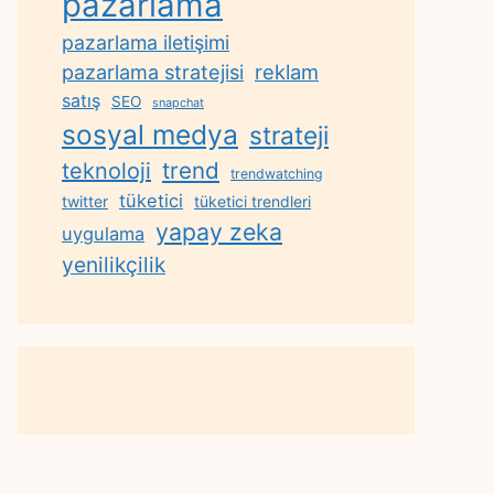
pazarlama
pazarlama iletişimi
reklam
pazarlama stratejisi
satış
SEO
snapchat
sosyal medya
strateji
trend
teknoloji
trendwatching
tüketici
twitter
tüketici trendleri
yapay zeka
uygulama
yenilikçilik