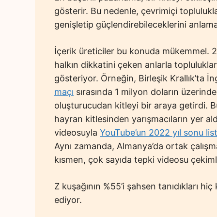
gösterir. Bu nedenle, çevrimiçi toplulukl
genişletip güçlendirebileceklerini anlam
İçerik üreticiler bu konuda mükemmel. 202
halkın dikkatini çeken anlarla toplulukları
gösteriyor. Örneğin, Birleşik Krallık’ta İ
maçı
sırasında 1 milyon doların üzerinde
oluşturucudan kitleyi bir araya getirdi. 
hayran kitlesinden yarışmacıların yer al
videosuyla
YouTube’un 2022 yıl sonu lis
Aynı zamanda, Almanya’da ortak çalışma 
kısmen, çok sayıda tepki videosu çekimler
Z kuşağının %55’i şahsen tanıdıkları hiç k
ediyor.