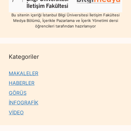
Bu sitenin içeriği İstanbul Bilgi Üniversitesi İletişim Fakültesi
Medya Bölümü, İçerikle Pazarlama ve İçerik Yönetimi dersi
öğrencileri tarafından hazırlanıyor
Kategoriler
MAKALELER
HABERLER
GÖRÜŞ
İNFOGRAFİK
VİDEO