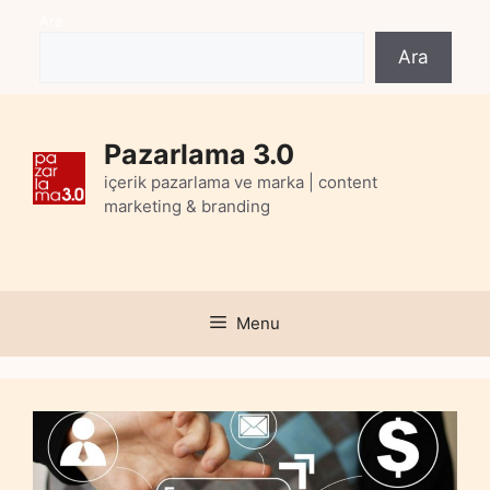
Skip
Ara
to
Ara
content
Pazarlama 3.0
içerik pazarlama ve marka | content
marketing & branding
Menu