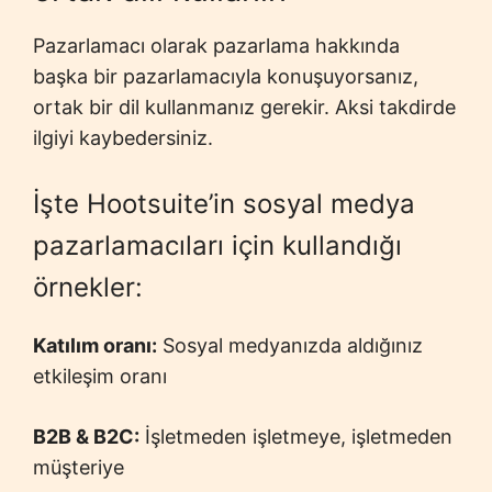
Pazarlamacı olarak pazarlama hakkında
başka bir pazarlamacıyla konuşuyorsanız,
ortak bir dil kullanmanız gerekir. Aksi takdirde
ilgiyi kaybedersiniz.
İşte Hootsuite’in sosyal medya
pazarlamacıları için kullandığı
örnekler:
Katılım oranı:
Sosyal medyanızda aldığınız
etkileşim oranı
B2B & B2C:
İşletmeden işletmeye, işletmeden
müşteriye