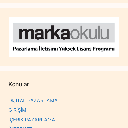
Konular
DİJİTAL PAZARLAMA
GİRİŞİM
İÇERİK PAZARLAMA