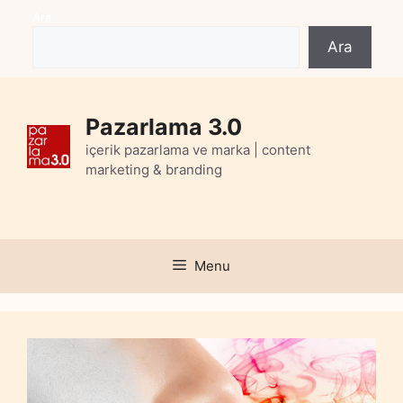
Skip
Ara
to
Ara
content
Pazarlama 3.0
içerik pazarlama ve marka | content
marketing & branding
Menu