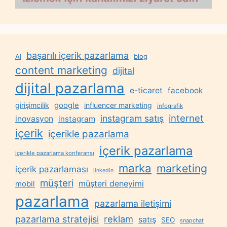
başarılı içerik pazarlama
AI
blog
content marketing
dijital
dijital pazarlama
e-ticaret
facebook
google
girişimcilik
influencer marketing
infografik
internet
instagram satış
inovasyon
instagram
içerik
içerikle pazarlama
içerik pazarlama
içerikle pazarlama konferansı
marka
marketing
içerik pazarlaması
linkedin
müşteri
müşteri deneyimi
mobil
pazarlama
pazarlama iletişimi
reklam
pazarlama stratejisi
satış
SEO
snapchat