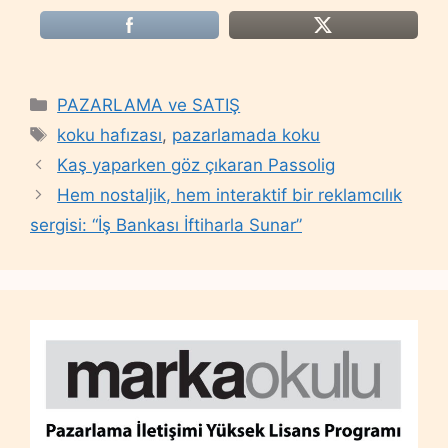
Categories
PAZARLAMA ve SATIŞ
Tags
koku hafızası
,
pazarlamada koku
Kaş yaparken göz çıkaran Passolig
Hem nostaljik, hem interaktif bir reklamcılık
sergisi: “İş Bankası İftiharla Sunar”