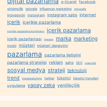
dijital pazarlama
e-ticaret
facebook
google
girişimcilik
influencer marketing
infografik
internet
instagram satış
inovasyon
instagram
içerik
içerikle pazarlama
içerik pazarlama
içerikle pazarlama konferansı
marka
marketing
içerik pazarlaması
linkedin
müşteri
müşteri deneyimi
mobil
pazarlama
pazarlama iletişimi
reklam
pazarlama stratejisi
satış
SEO
snapchat
sosyal medya
strateji
teknoloji
trend
tüketici
twitter
tüketici trendleri
trendwatching
yapay zeka
yenilikçilik
uygulama