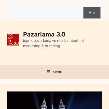
Skip
Ara
to
Ara
content
Pazarlama 3.0
içerik pazarlama ve marka | content
marketing & branding
Menu