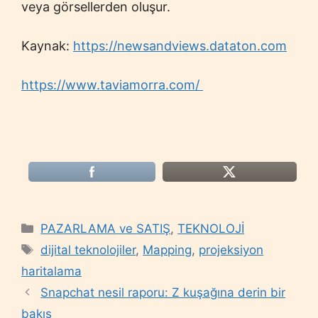
veya görsellerden oluşur.
Kaynak:
https://newsandviews.dataton.com
https://www.taviamorra.com/
Categories
PAZARLAMA ve SATIŞ
,
TEKNOLOJİ
Tags
dijital teknolojiler
,
Mapping
,
projeksiyon
haritalama
Snapchat nesil raporu: Z kuşağına derin bir
bakış