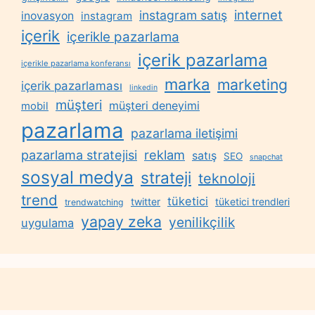
internet
instagram satış
inovasyon
instagram
içerik
içerikle pazarlama
içerik pazarlama
içerikle pazarlama konferansı
marka
marketing
içerik pazarlaması
linkedin
müşteri
müşteri deneyimi
mobil
pazarlama
pazarlama iletişimi
reklam
pazarlama stratejisi
satış
SEO
snapchat
sosyal medya
strateji
teknoloji
trend
tüketici
twitter
tüketici trendleri
trendwatching
yapay zeka
yenilikçilik
uygulama