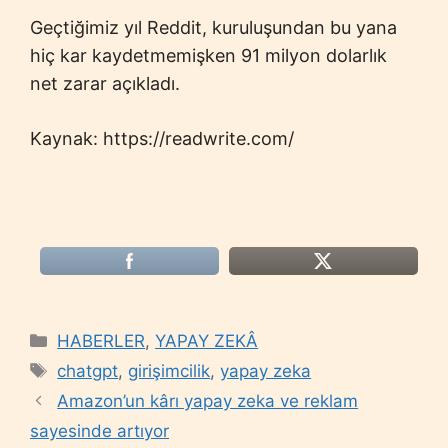
Geçtiğimiz yıl Reddit, kuruluşundan bu yana
hiç kar kaydetmemişken 91 milyon dolarlık
net zarar açıkladı.
Kaynak: https://readwrite.com/
Categories
HABERLER
,
YAPAY ZEKÂ
Tags
chatgpt
,
girişimcilik
,
yapay zeka
Amazon’un kârı yapay zeka ve reklam
sayesinde artıyor