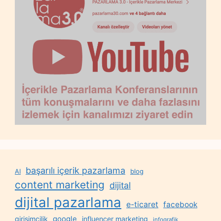
başarılı içerik pazarlama
AI
blog
content marketing
dijital
dijital pazarlama
e-ticaret
facebook
google
girişimcilik
influencer marketing
infografik