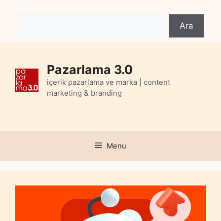
Skip
Ara
to
Ara
content
Pazarlama 3.0
içerik pazarlama ve marka | content
marketing & branding
Menu