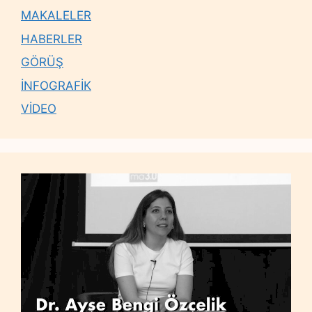
MAKALELER
HABERLER
GÖRÜŞ
İNFOGRAFİK
VİDEO