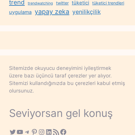
trend
tüketici
twitter
tüketici trendleri
trendwatching
yapay zeka
yenilikçilik
uygulama
Sitemizde okuyucu deneyimini iyileştirmek
üzere bazı üçüncü taraf çerezler yer alıyor.
Sitemizi kullandığınızda bu çerezleri kabul etmiş
olursunuz.
Seviyorsan gel konuş
Twitter
YouTube
Telegram
Pinterest
Instagram
LinkedIn
RSS Feed
Facebook