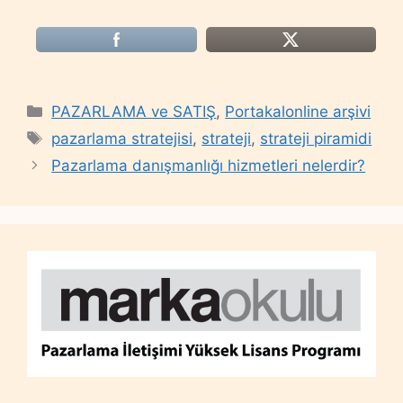
Categories
PAZARLAMA ve SATIŞ
,
Portakalonline arşivi
Tags
pazarlama stratejisi
,
strateji
,
strateji piramidi
Pazarlama danışmanlığı hizmetleri nelerdir?