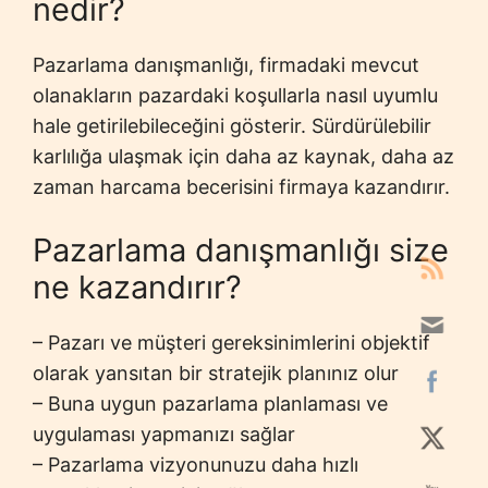
nedir?
Pazarlama danışmanlığı, firmadaki mevcut
olanakların pazardaki koşullarla nasıl uyumlu
hale getirilebileceğini gösterir. Sürdürülebilir
karlılığa ulaşmak için daha az kaynak, daha az
zaman harcama becerisini firmaya kazandırır.
Pazarlama danışmanlığı size
ne kazandırır?
– Pazarı ve müşteri gereksinimlerini objektif
olarak yansıtan bir stratejik planınız olur
– Buna uygun pazarlama planlaması ve
uygulaması yapmanızı sağlar
– Pazarlama vizyonunuzu daha hızlı