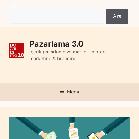
Skip
Ara
to
Ara
content
Pazarlama 3.0
içerik pazarlama ve marka | content
marketing & branding
Menu