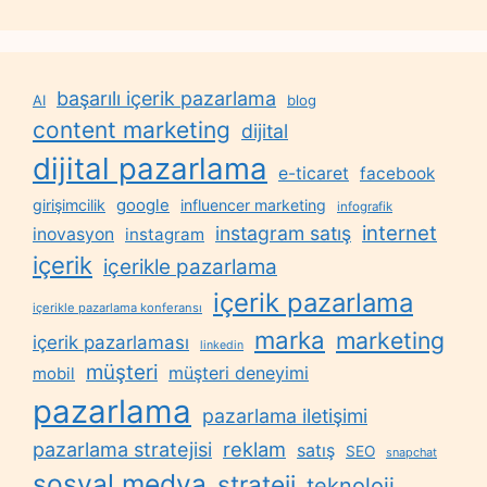
başarılı içerik pazarlama
AI
blog
content marketing
dijital
dijital pazarlama
e-ticaret
facebook
google
girişimcilik
influencer marketing
infografik
internet
instagram satış
inovasyon
instagram
içerik
içerikle pazarlama
içerik pazarlama
içerikle pazarlama konferansı
marka
marketing
içerik pazarlaması
linkedin
müşteri
müşteri deneyimi
mobil
pazarlama
pazarlama iletişimi
reklam
pazarlama stratejisi
satış
SEO
snapchat
sosyal medya
strateji
teknoloji