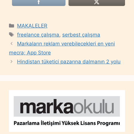
Categories
MAKALELER
Tags
freelance çalışma
,
serbest çalışma
Markaların reklam verebilecekleri en yeni
mecra; App Store
Hindistan tüketici pazarına dalmanın 2 yolu